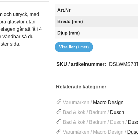
Art.Nr
m och uttryck, med
Bredd (mm)
ra glasytor utan
slagen går att få i 4
Djup (mm)
är vändbar så du
EAN
Färg
Glastyp
Höjd (mm)
RSK
Serie
Varumärke
ster sida.
Visa fler
(7 mer)
SKU / artikelnummer:
DSLWMS78
Relaterade kategorier
Varumärken /
Macro Design
Bad & kök / Badrum /
Dusch
Bad & kök / Badrum / Dusch /
Dus
Varumärken / Macro Design /
Dus