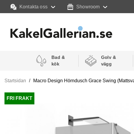
Kontakta oss
Showroom
Bad &
Golv &
kök
vägg
Startsidan
Macro Design Hörndusch Grace Swing (Mattsva
FRI FRAKT