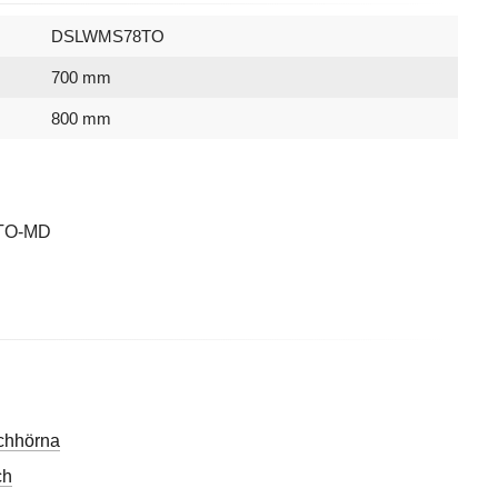
DSLWMS78TO
700 mm
800 mm
7332512123278
Mattsvart
Tonat
2000 mm
7333209
Grace
Macro Design
TO-MD
chhörna
ch