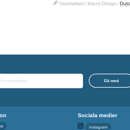
Varumärken / Macro Design /
Dus
ion
Sociala medier
ss
Instagram