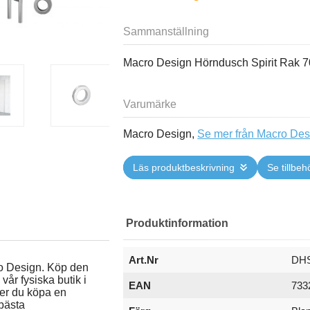
Sammanställning
Macro Design Hörndusch Spirit Rak
Varumärke
Macro Design,
Se mer från Macro Des
Läs produktbeskrivning
Se tillbeh
Produktinformation
Art.Nr
DH
ro Design. Köp den
vår fysiska butik i
EAN
733
er du köpa en
bästa