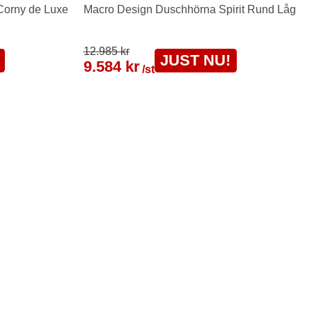
orny de Luxe
Macro Design Duschhörna Spirit Rund Låg
12.985 kr
JUST NU!
9.584 kr
/st