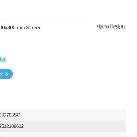
 700x800 mm Screen
ign
ör
SIG708SC
2512108602