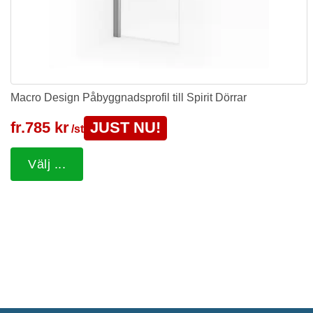
Macro Design Påbyggnadsprofil till Spirit Dörrar
fr.
785 kr
JUST NU!
/st
Välj ...