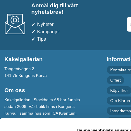
Anmäl dig till vårt
nyhetsbrev!
Nyheter
Kampanjer
Tips
Kakelgallerian
Informat
Tangentvägen 2
Kontakta o
141 75 Kungens Kurva
Offert
Om oss
Köpvillkor
Kakelgallerian i Stockholm AB har funnits
Om Klarna
sedan 2008. Vår butik finns i Kungens
Integritetsp
Kurva, i samma hus som ICA Kvantum.
För maximal service har vi även en
Recension
webbshop som levererar varor till hela
Denna webbplats använde