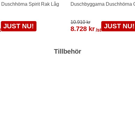
 Duschhörna Spirit Rak Låg
Duschbyggarna Duschhörna C
10.910 kr
JUST NU!
JUST NU!
8.728 kr
t
/st
Tillbehör