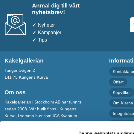
Anmäl dig till vårt
nyhetsbrev!
Nyheter
Kampanjer
Tips
Kakelgallerian
Informat
Tangentvägen 2
Kontakta o
141 75 Kungens Kurva
Offert
Om oss
Köpvillkor
Kakelgallerian i Stockholm AB har funnits
Om Klarna
sedan 2008. Vår butik finns i Kungens
Integritetsp
Kurva, i samma hus som ICA Kvantum.
För maximal service har vi även en
Recension
webbshop som levererar varor till hela
Denna webbplats använde