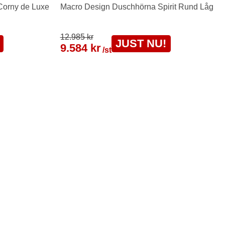
orny de Luxe
Macro Design Duschhörna Spirit Rund Låg
12.985 kr
JUST NU!
9.584 kr
/st