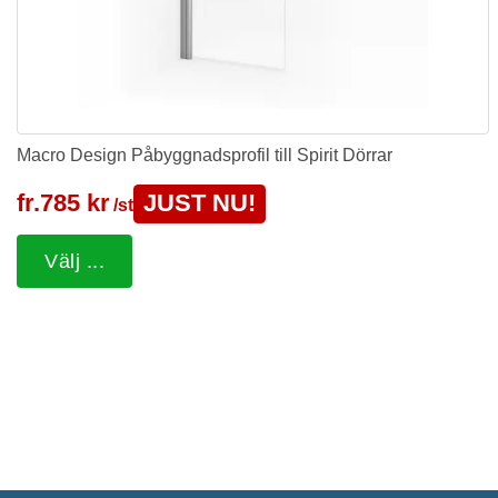
Macro Design Påbyggnadsprofil till Spirit Dörrar
fr.
785 kr
JUST NU!
/st
Välj ...