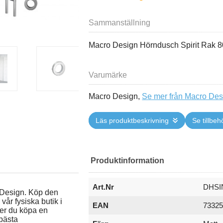
Sammanställning
Macro Design Hörndusch Spirit Rak 
Varumärke
Macro Design,
Se mer från Macro Des
Läs produktbeskrivning
Se tillbeh
Produktinformation
Art.Nr
DHSI
 Design. Köp den
vår fysiska butik i
EAN
7332
er du köpa en
bästa