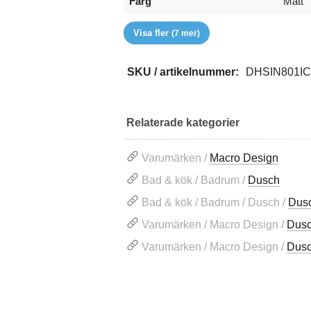
Färg
Matt
Glastyp
Handtag
Höjd (mm)
RSK
Serie
Storlek
Varumärke
Ice
Knop
1970
7380
Spirit
800x1
Macro
Visa fler
(7 mer)
SKU / artikelnummer:
DHSIN801I
Relaterade kategorier
Varumärken /
Macro Design
Bad & kök / Badrum /
Dusch
Bad & kök / Badrum / Dusch /
Dus
Varumärken / Macro Design /
Dus
Varumärken / Macro Design /
Dus