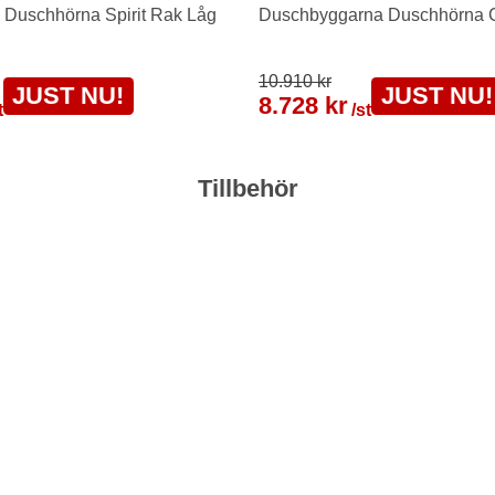
 Duschhörna Spirit Rak Låg
Duschbyggarna Duschhörna C
10.910 kr
JUST NU!
JUST NU!
8.728 kr
t
/st
Tillbehör