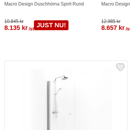
Macro Design Duschhörna Spirit Rund
Macro Design
10.845 kr
12.985 kr
JUST NU!
8.135 kr
8.657 kr
/st
/s