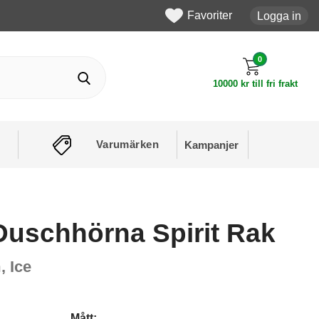
Favoriter
Logga in
0
10000 kr till fri frakt
Varumärken
Kampanjer
Duschhörna Spirit Rak
 Ice
Mått: