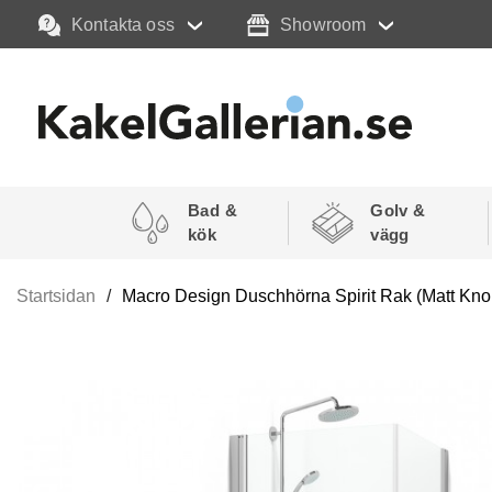
Kontakta oss
Showroom
Bad &
Golv &
kök
vägg
Startsidan
Macro Design Duschhörna Spirit Rak (Matt Kn