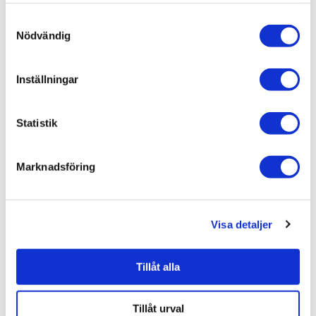
Bad & kök / Badrum / Dusch /
Duschhörna
Samtyckesval
Varumärken / Macro Design /
Dusch
Nödvändig
Varumärken / Macro Design /
Duschhörna
Inställningar
Statistik
Liknande produkter
Marknadsföring
Macro Design Duschhörna
Spirit Rund
Visa detaljer
10.845 kr
JUST NU!
8.135 kr
/st
Tillåt alla
Tillåt urval