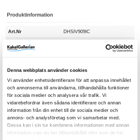
Produktinformation
Art.Nr
DHSIV909IC
EAN
7332512109210
Färg
Vit
Glastyp
Handtag
Höjd (mm)
RSK
Serie
Storlek
Varumärke
Ice
Knopp
1970 mm
7380607
Spirit
900x900 mm
Macro Design
Visa fler
(7 mer)
Denna webbplats använder cookies
Vi använder enhetsidentifierare för att anpassa innehållet
SKU / artikelnummer:
DHSIV909IC-MD
och annonserna till användarna, tillhandahålla funktioner
för sociala medier och analysera vår trafik. Vi
vidarebefordrar även sådana identifierare och annan
Relaterade kategorier
information från din enhet till de sociala medier och
annons- och analysföretag som vi samarbetar med.
Dessa kan i sin tur kombinera informationen med annan
Varumärken /
Macro Design
information som du har tillhandahållit eller som de har
Bad & kök / Badrum /
Dusch
samlat in när du har använt deras tjänster.