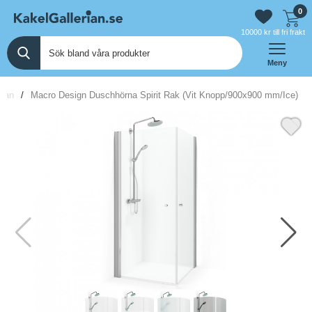
0
10000 kr till fri frakt
Meny
idan
Macro Design Duschhörna Spirit Rak (Vit Knopp/900x900 mm/Ice)