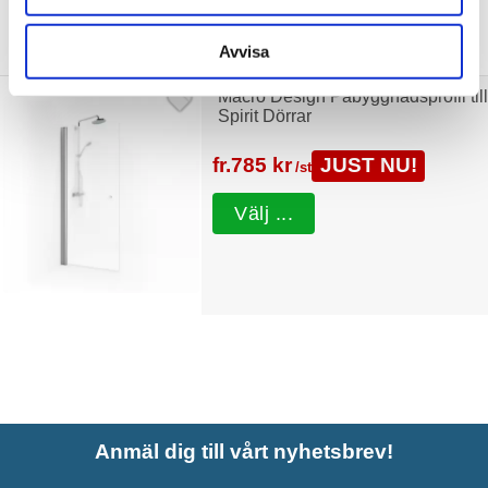
Tillbehör
Avvisa
Macro Design Påbyggnadsprofil till
Spirit Dörrar
fr.
785 kr
JUST NU!
/st
Välj ...
Anmäl dig till vårt nyhetsbrev!