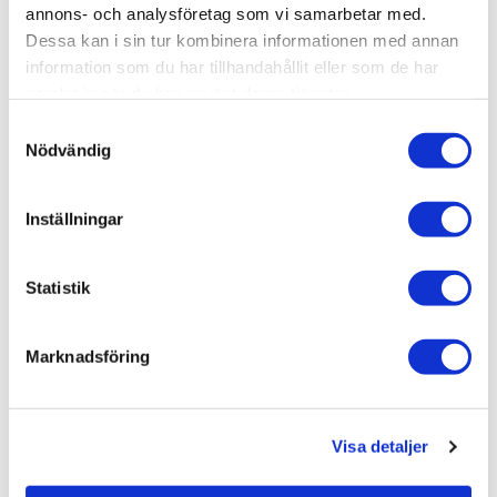
annons- och analysföretag som vi samarbetar med.
Dessa kan i sin tur kombinera informationen med annan
information som du har tillhandahållit eller som de har
Relaterade kategorier
samlat in när du har använt deras tjänster.
Samtyckesval
Varumärken /
Macro Design
Nödvändig
Bad & kök / Badrum /
Dusch
Bad & kök / Badrum / Dusch /
Duschhörna
Inställningar
Varumärken / Macro Design /
Dusch
Varumärken / Macro Design /
Duschhörna
Statistik
Marknadsföring
Liknande produkter
Visa detaljer
Macro Design Duschhörna
Spirit Rak Låg