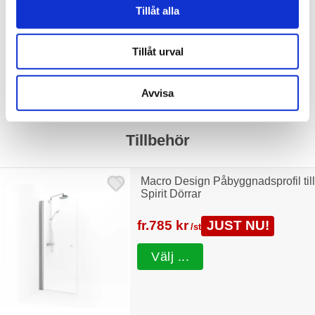
Tillåt alla
12.985 kr
JUST NU!
8.657 kr
/st
Tillåt urval
Avvisa
Tillbehör
Macro Design Påbyggnadsprofil till
Spirit Dörrar
fr.
785 kr
JUST NU!
/st
Välj ...