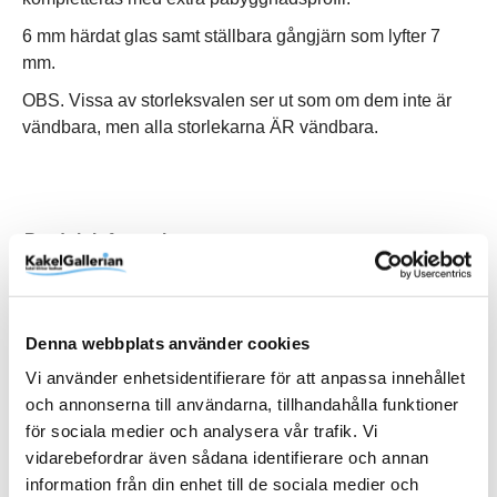
6 mm härdat glas samt ställbara gångjärn som lyfter 7
mm.
OBS. Vissa av storleksvalen ser ut som om dem inte är
vändbara, men alla storlekarna ÄR vändbara.
Produktinformation
Art.Nr
DHSCG801GKL
EAN
7332512170142
Denna webbplats använder cookies
Vi använder enhetsidentifierare för att anpassa innehållet
Färg
Blank
och annonserna till användarna, tillhandahålla funktioner
Glastyp
Handtag
Höjd (mm)
RSK
Serie
Storlek
Varumärke
Klarglas
Hålgrepp
1970 mm
7309544
Spirit
800x1000 (1000x800) mm
Macro Design
för sociala medier och analysera vår trafik. Vi
Visa fler
(7 mer)
vidarebefordrar även sådana identifierare och annan
information från din enhet till de sociala medier och
SKU / artikelnummer:
DHSCG801GKL-MD