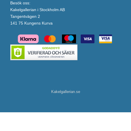
Besök oss:
Kakelgallerian i Stockholm AB
Tangentvägen 2
141 75 Kungens Kurva
Kakelgallerian.se
Macro Design Duschhörna Spirit Rund (Blankt Hålgrepp/800x1000 mm/Klarglas)