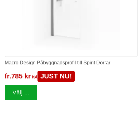
Macro Design Påbyggnadsprofil till Spirit Dörrar
fr.
785 kr
JUST NU!
/st
Välj ...