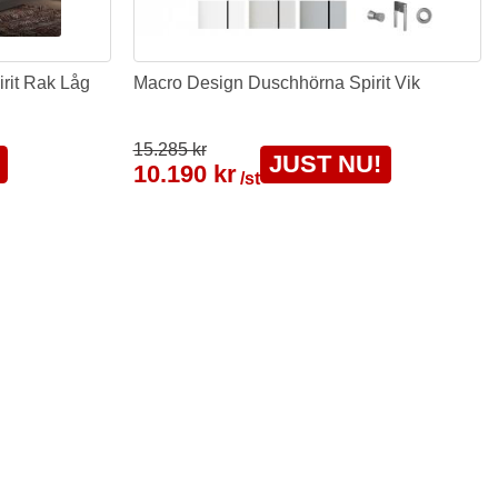
rit Rak Låg
Macro Design Duschhörna Spirit Vik
15.285 kr
JUST NU!
10.190 kr
/st