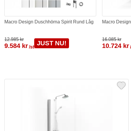
Macro Design Duschhörna Spirit Rund Låg
Macro Design
12.985 kr
16.085 kr
JUST NU!
9.584 kr
10.724 kr
/st