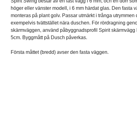
Spirit Swing består av en fast vägg i 6 mm, och en dörr so
höger eller vänster modell, i 6 mm härdat glas. Den fasta 
monteras på plant golv. Passar utmärkt i trånga utrymmen d
exempelvis tvättstället nära duschen. För rördragning gen
skärmväggen, använd påbyggnadsprofil Spirit skärmvägg 
5cm. Byggmått på Dusch påverkas.
Första måttet (bredd) avser den fasta väggen.