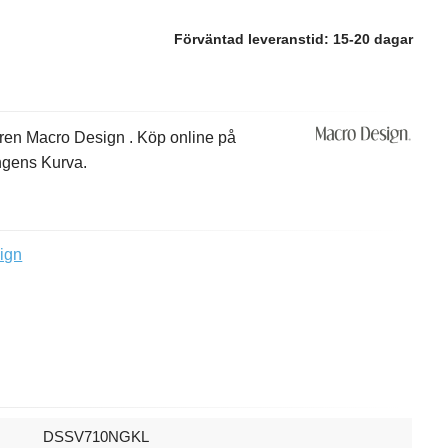
Förväntad leveranstid:
15-20 dagar
ören Macro Design . Köp online på
ungens Kurva.
ign
DSSV710NGKL