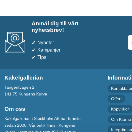
Anmäl dig till vårt
nyhetsbrev!
Nyheter
Kampanjer
Tips
Kakelgallerian
Informat
Tangentvägen 2
Kontakta o
141 75 Kungens Kurva
Offert
Om oss
Köpvillkor
Kakelgallerian i Stockholm AB har funnits
Om Klarna
sedan 2008. Vår butik finns i Kungens
Integritetsp
Kurva, i samma hus som ICA Kvantum.