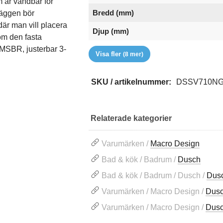
m är vändbar för
Bredd (mm)
väggen bör
är man vill placera
Djup (mm)
om den fasta
EAN
Färg
Glastyp
Handtag
Höjd (mm)
RSK
Serie
Varumärke
MSBR, justerbar 3-
Visa fler
(8 mer)
SKU / artikelnummer:
DSSV710N
Relaterade kategorier
Varumärken /
Macro Design
Bad & kök / Badrum /
Dusch
Bad & kök / Badrum / Dusch /
Dus
Varumärken / Macro Design /
Dus
Varumärken / Macro Design /
Dus