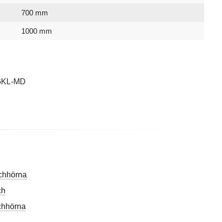
700 mm
1000 mm
7332512159055
Matt
Klarglas
Hålgrepp
1970 mm
7301227
Spirit
Macro Design
GKL-MD
chhörna
ch
chhörna