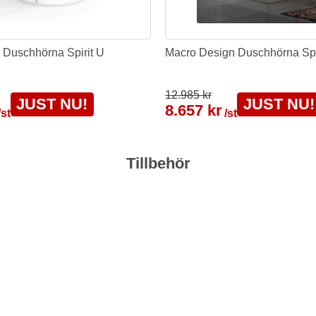
 Duschhörna Spirit U
Macro Design Duschhörna Spi
12.985 kr
JUST NU!
JUST NU!
8.657 kr
/st
/st
Tillbehör