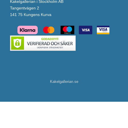
Kakelgallerian i Stockholm AB
Tangentvägen 2
141 75 Kungens Kurva
Kakelgallerian.se
Macro Design Duschhörna Spirit Vik Swing (Vit Knopp/1000x800 mm/Klarglas)