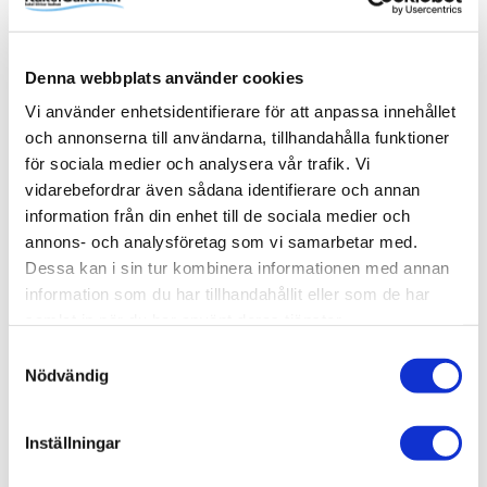
Produktinformation
Denna webbplats använder cookies
Art.Nr
DSVSV108VKL
Vi använder enhetsidentifierare för att anpassa innehållet
och annonserna till användarna, tillhandahålla funktioner
Bredd (mm)
800 mm
för sociala medier och analysera vår trafik. Vi
Djup (mm)
1000 mm
vidarebefordrar även sådana identifierare och annan
information från din enhet till de sociala medier och
EAN
Färg
Glastyp
Handtag
Höjd (mm)
RSK
Serie
Varumärke
7332512115341
Vit
Klarglas
Knopp
1970 mm
7376919
Spirit
Macro Design
Visa fler
(8 mer)
annons- och analysföretag som vi samarbetar med.
Dessa kan i sin tur kombinera informationen med annan
information som du har tillhandahållit eller som de har
SKU / artikelnummer:
DSVSV108VKL-MD
samlat in när du har använt deras tjänster.
Samtyckesval
Nödvändig
Relaterade kategorier
Varumärken /
Macro Design
Inställningar
Bad & kök / Badrum /
Dusch