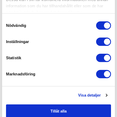
Varumärken / Macro Design /
Duschdörrar
information som du har tillhandahållit eller som de har
samlat in när du har använt deras tjänster.
Samtyckesval
Nödvändig
Liknande produkter
Inställningar
Fri frakt
Duschbyggarna Duschdörrar
Duo de Luxe dubbeldörrar
Statistik
13.420 kr
JUST NU!
10.736 kr
Marknadsföring
/st
Visa detaljer
Tillåt alla