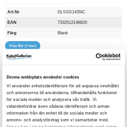
Art.Nr
DLSSG1435IC
EAN
7332512148820
Färg
Blank
Glastyp
Handtag
Höjd (mm)
RSK
Serie
Storlek
Varumärke
Ice
Knopp
1970 mm
7300158
Spirit
1435-1470 mm
Macro Design
Visa fler
(7 mer)
SKU / artikelnummer:
DLSSG1435IC-MD
Denna webbplats använder cookies
Relaterade kategorier
Vi använder enhetsidentifierare för att anpassa innehållet
och annonserna till användarna, tillhandahålla funktioner
Varumärken /
Macro Design
för sociala medier och analysera vår trafik. Vi
Bad & kök / Badrum /
Dusch
vidarebefordrar även sådana identifierare och annan
information från din enhet till de sociala medier och
Bad & kök / Badrum / Dusch /
Duschdörrar
annons- och analysföretag som vi samarbetar med.
Varumärken / Macro Design /
Dusch
Dessa kan i sin tur kombinera informationen med annan