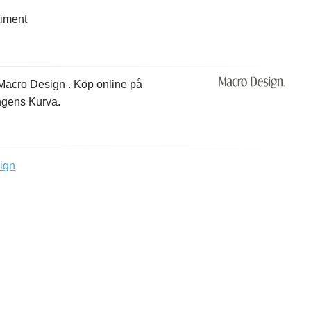
timent
 Macro Design . Köp online på
ungens Kurva.
ign