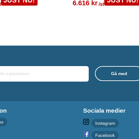
JUST NU!
JUST NU!
6.616 kr
t
/st
ion
Sociala medier
ss
Instagram
Facebook