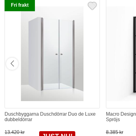
Fri frakt
Duschbyggarna Duschdörrar Duo de Luxe
Macro Design
dubbeldörrar
Spröjs
13.420 kr
8.385 kr