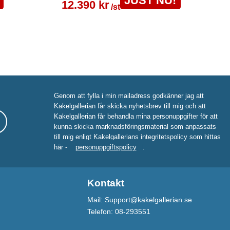
JUST NU!
12.390 kr
/st
Genom att fylla i min mailadress godkänner jag att
Kakelgallerian får skicka nyhetsbrev till mig och att
Kakelgallerian får behandla mina personuppgifter för att
kunna skicka marknadsföringsmaterial som anpassats
till mig enligt Kakelgallerians integritetspolicy som hittas
här -
personuppgiftspolicy
.
Kontakt
Mail: Support@kakelgallerian.se
Telefon: 08-293551