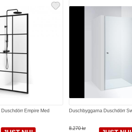
 Duschdörr Empire Med
Duschbyggarna Duschdörr Sw
8.270 kr