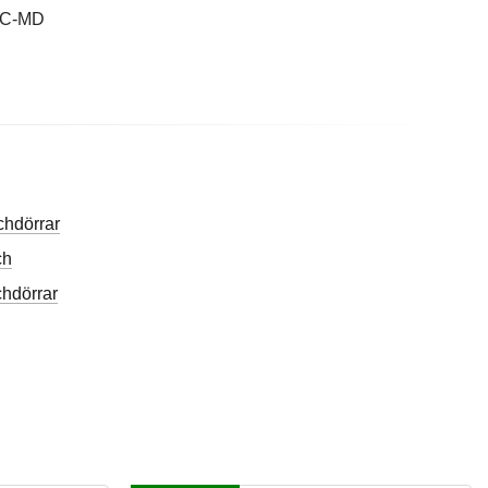
IC-MD
hdörrar
ch
hdörrar