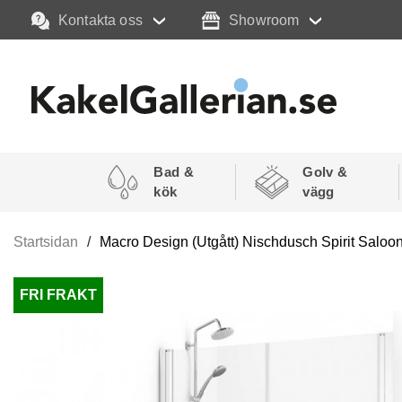
Kontakta oss
Showroom
Bad &
Golv &
kök
vägg
Startsidan
Macro Design (Utgått) Nischdusch Spirit Saloo
FRI FRAKT