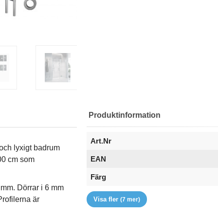
Produktinformation
Art.Nr
och lyxigt badrum
EAN
200 cm som
Färg
7 mm. Dörrar i 6 mm
Glastyp
Handtag
Höjd (mm)
RSK
Serie
Storlek
Varumärke
rofilerna är
Visa fler
(7 mer)