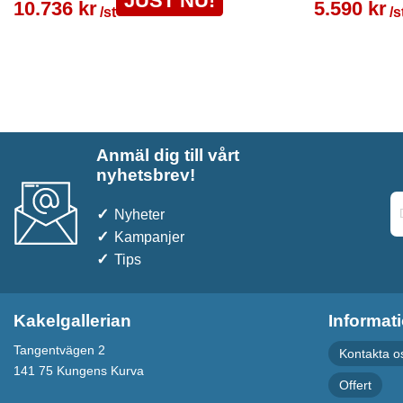
JUST NU!
10.736 kr
5.590 kr
/st
/s
Anmäl dig till vårt
nyhetsbrev!
Nyheter
Kampanjer
Tips
Kakelgallerian
Informat
Tangentvägen 2
Kontakta o
141 75 Kungens Kurva
Offert