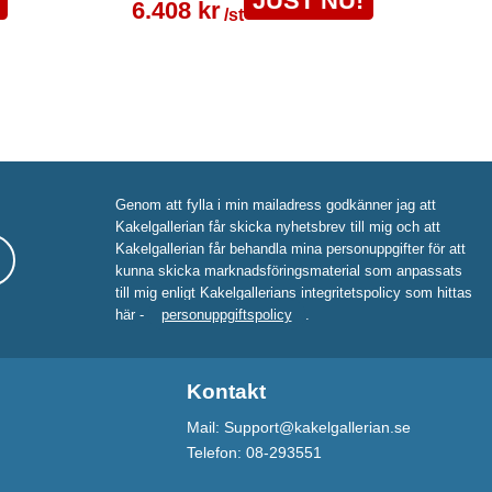
JUST NU!
6.408 kr
/st
Genom att fylla i min mailadress godkänner jag att
Kakelgallerian får skicka nyhetsbrev till mig och att
Kakelgallerian får behandla mina personuppgifter för att
kunna skicka marknadsföringsmaterial som anpassats
till mig enligt Kakelgallerians integritetspolicy som hittas
här -
personuppgiftspolicy
.
Kontakt
Mail: Support@kakelgallerian.se
Telefon: 08-293551