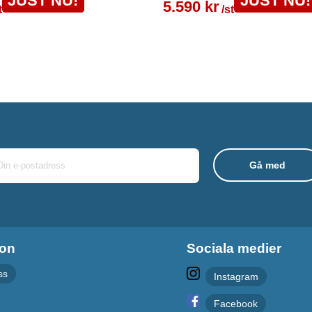
JUST NU!
JUST NU!
5.590 kr
t
/st
ion
Sociala medier
ss
Instagram
Facebook