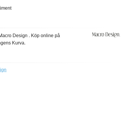
timent
 Macro Design . Köp online på
ungens Kurva.
ign