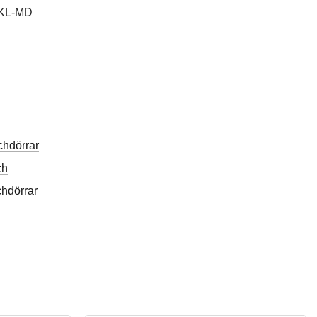
KL-MD
hdörrar
ch
hdörrar