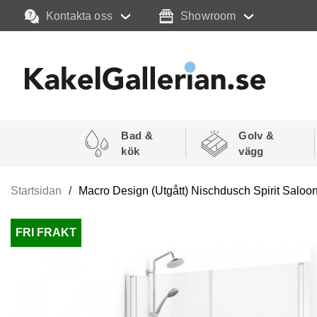
Kontakta oss
Showroom
Bad &
Golv &
kök
vägg
Startsidan
Macro Design (Utgått) Nischdusch Spirit Saloo
FRI FRAKT