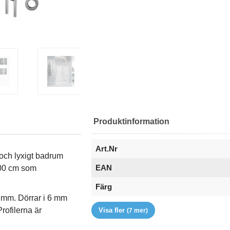
Produktinformation
Art.Nr
och lyxigt badrum
EAN
200 cm som
Färg
7 mm. Dörrar i 6 mm
Glastyp
Handtag
Höjd (mm)
RSK
Serie
Storlek
Varumärke
rofilerna är
Visa fler
(7 mer)