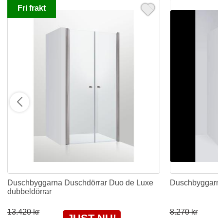
Fri frakt
Duschbyggarna Duschdörrar Duo de Luxe
Duschbyggarn
dubbeldörrar
13.420 kr
8.270 kr