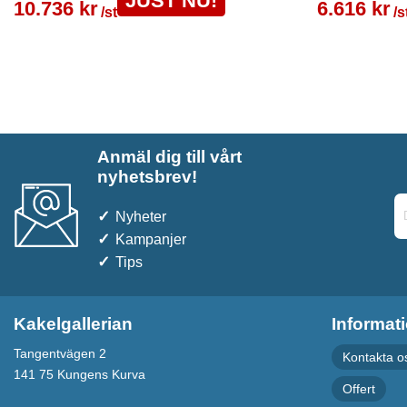
JUST NU!
10.736 kr
6.616 kr
/st
/s
Anmäl dig till vårt
nyhetsbrev!
Nyheter
Kampanjer
Tips
Kakelgallerian
Informat
Tangentvägen 2
Kontakta o
141 75 Kungens Kurva
Offert