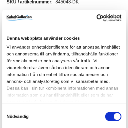
SKU / artikelnummer:
845048-DK
Relaterade kategorier
Varumärken /
Dekora
Denna webbplats använder cookies
Golv & vägg / Kakel & klinker /
Mosaik
Vi använder enhetsidentifierare för att anpassa innehållet
och annonserna till användarna, tillhandahålla funktioner
Varumärken / Dekora /
Mosaik
för sociala medier och analysera vår trafik. Vi
vidarebefordrar även sådana identifierare och annan
information från din enhet till de sociala medier och
annons- och analysföretag som vi samarbetar med.
Liknande produkter
Dessa kan i sin tur kombinera informationen med annan
information som du har tillhandahållit eller som de har
samlat in när du har använt deras tjänster.
Mosaic Sweden F0001 Marmor
Samtyckesval
Fiskfjäll
Nödvändig
127 kr