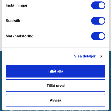
JUST NU!
114 kr
/Ark
Inställningar
Statistik
Marknadsföring
Visa detaljer
Anmäl dig till vårt nyhetsbrev!
Nyheter
Kampanjer
Tips
Tillåt alla
Tillåt urval
Avvisa
Genom att fylla i min mailadress godkänner jag att Kakelgallerian