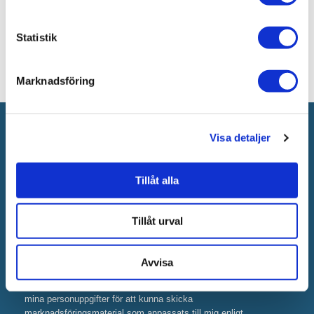
JUST NU!
143 kr
/Ark
Statistik
Marknadsföring
Anmäl dig till vårt nyhetsbrev!
Visa detaljer
Nyheter
Kampanjer
Tips
Tillåt alla
Tillåt urval
Avvisa
Genom att fylla i min mailadress godkänner jag att Kakelgallerian
får skicka nyhetsbrev till mig och att Kakelgallerian får behandla
mina personuppgifter för att kunna skicka
marknadsföringsmaterial som anpassats till mig enligt