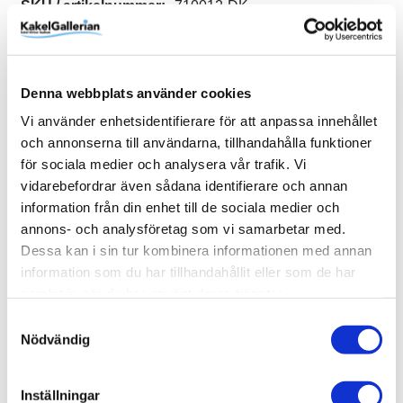
SKU / artikelnummer:
710012-DK
Relaterade kategorier
Denna webbplats använder cookies
Varumärken /
Dekora
Vi använder enhetsidentifierare för att anpassa innehållet
och annonserna till användarna, tillhandahålla funktioner
Golv & vägg / Kakel & klinker /
Mosaik
för sociala medier och analysera vår trafik. Vi
Varumärken / Dekora /
Mosaik
vidarebefordrar även sådana identifierare och annan
information från din enhet till de sociala medier och
annons- och analysföretag som vi samarbetar med.
Dessa kan i sin tur kombinera informationen med annan
information som du har tillhandahållit eller som de har
Liknande produkter
samlat in när du har använt deras tjänster.
Samtyckesval
Mosaic Sweden A0415
Nödvändig
Glasmosaik Blå melerad
159 kr
Inställningar