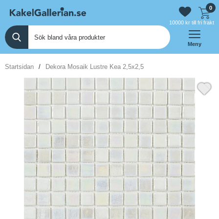
0
10000 kr till fri frakt
Meny
Startsidan
Dekora Mosaik Lustre Kea 2,5x2,5