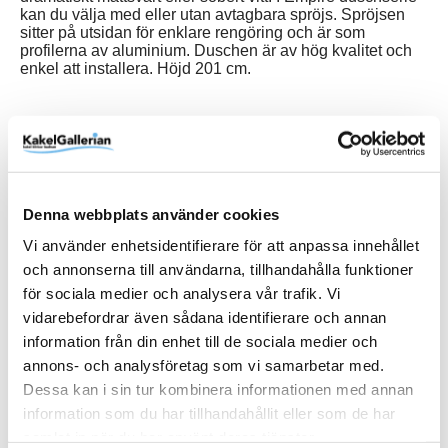
kan du välja med eller utan avtagbara spröjs. Spröjsen
sitter på utsidan för enklare rengöring och är som
profilerna av aluminium. Duschen är av hög kvalitet och
enkel att installera. Höjd 201 cm.
Produktinformation
SKU / artikelnummer:
DESWN4578SSKL-MD
Denna webbplats använder cookies
Vi använder enhetsidentifierare för att anpassa innehållet
och annonserna till användarna, tillhandahålla funktioner
Relaterade kategorier
för sociala medier och analysera vår trafik. Vi
vidarebefordrar även sådana identifierare och annan
Varumärken /
Macro Design
information från din enhet till de sociala medier och
annons- och analysföretag som vi samarbetar med.
Bad & kök / Badrum /
Dusch
Dessa kan i sin tur kombinera informationen med annan
Bad & kök / Badrum / Dusch /
Duschdörrar
information som du har tillhandahållit eller som de har
Varumärken / Macro Design /
Dusch
samlat in när du har använt deras tjänster.