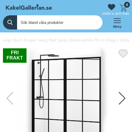
0
10000 kr till fri frakt
Meny
Design Nisch Empire Swing Med Spröjs (Mattsvart/45x78 cm (Vägg x Dörr)/Kl
FRI
FRAKT