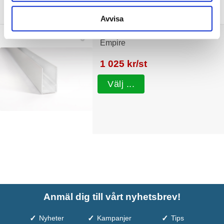
Tillbehör
Avvisa
Macro Design Bred Väggprofil för
Empire
1 025 kr/st
Välj ...
Anmäl dig till vårt nyhetsbrev!
Nyheter
Kampanjer
Tips