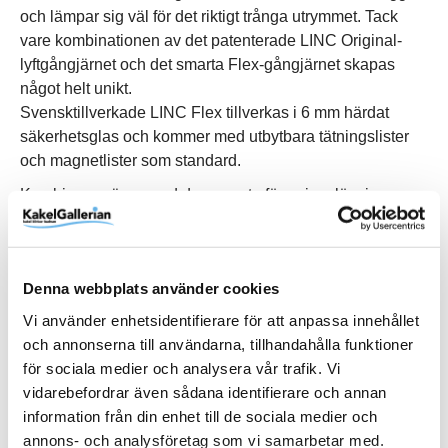
och lämpar sig väl för det riktigt trånga utrymmet. Tack
vare kombinationen av det patenterade LINC Original-
lyftgångjärnet och det smarta Flex-gångjärnet skapas
något helt unikt.
Svensktillverkade LINC Flex tillverkas i 6 mm härdat
säkerhetsglas och kommer med utbytbara tätningslister
och magnetlister som standard.
Kombinera gärna med den smarta förvaringslösningen
PILE som integreras direkt i väggprofilen.
Montera duschen på traditionellt vis eller borrfritt med
SAFE-FIX utan att bryta tätskiktet.
Denna webbplats använder cookies
Utrymme för rörgenomföring i väggprofil upp till 35 mm.
Vi använder enhetsidentifierare för att anpassa innehållet
Tätningslist mot golv och sida ingår.
och annonserna till användarna, tillhandahålla funktioner
för sociala medier och analysera vår trafik. Vi
vidarebefordrar även sådana identifierare och annan
information från din enhet till de sociala medier och
Produktinformation
annons- och analysföretag som vi samarbetar med.