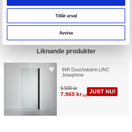
Varumärken / INR /
Duschvägg
Tillåt urval
Visa fler
(3 mer)
Avvisa
Liknande produkter
INR Duschskärm LINC
Josephine
9.590 kr
JUST NU!
7.960 kr
/st