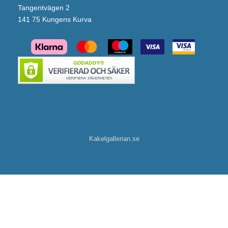
Tangentvägen 2
141 75 Kungens Kurva
Kakelgallerian.se
INR Nisch LINC 2 Flex Klarglas (Polished/675 mm/Vänster)