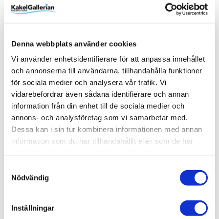
Art.Nr
82-60019-4340-2
EAN
7340127131472
Denna webbplats använder cookies
Höjd (mm)
220 mm
Vi använder enhetsidentifierare för att anpassa innehållet
och annonserna till användarna, tillhandahålla funktioner
RSK
Storlek
Varumärke
82-60019-4340-2
Diameter: 550-200 mm.
Artwood
Visa fler
(3 mer)
för sociala medier och analysera vår trafik. Vi
vidarebefordrar även sådana identifierare och annan
information från din enhet till de sociala medier och
SKU / artikelnummer:
82-60019-4340-2-AW
annons- och analysföretag som vi samarbetar med.
Dessa kan i sin tur kombinera informationen med annan
information som du har tillhandahållit eller som de har
Relaterade kategorier
samlat in när du har använt deras tjänster.
Samtyckesval
Varumärken /
Artwood
Nödvändig
Hem & inredning / Belysning /
Lampskärm
Hem & inredning /
Belysning
Inställningar
Hem & inredning / Belysning / Lampskärm /
Bordslam