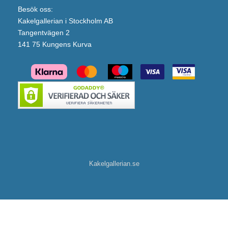
Besök oss:
Kakelgallerian i Stockholm AB
Tangentvägen 2
141 75 Kungens Kurva
Kakelgallerian.se
Artwood Non La Lampskärm 55-20cm (Colonella Linen)