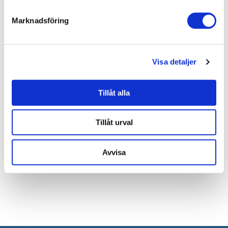
Marknadsföring
Liknande produkter
Visa detaljer
Artwood Lazio Bordslampa
Tillåt alla
Antikt Trä 63cm
3.813 kr
JUST NU!
Tillåt urval
3.241 kr
/st
Avvisa