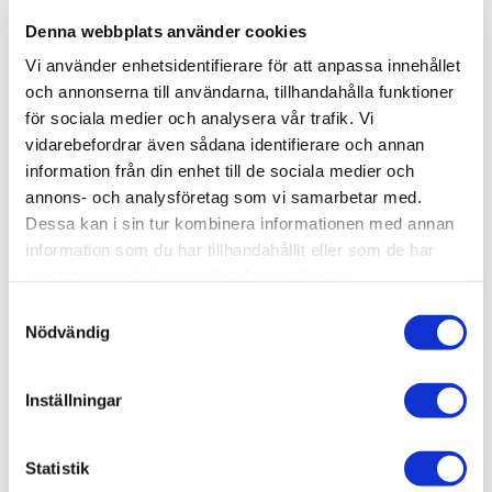
Denna webbplats använder cookies
Art.Nr
82-06208
Vi använder enhetsidentifierare för att anpassa innehållet
Bredd (mm)
220 mm
och annonserna till användarna, tillhandahålla funktioner
för sociala medier och analysera vår trafik. Vi
Djup (mm)
220 mm
vidarebefordrar även sådana identifierare och annan
EAN
Höjd (mm)
RSK
Varumärke
7340127129424
630 mm
82-06208
Artwood
information från din enhet till de sociala medier och
Visa fler
(4 mer)
annons- och analysföretag som vi samarbetar med.
Dessa kan i sin tur kombinera informationen med annan
SKU / artikelnummer:
82-06208-AW
information som du har tillhandahållit eller som de har
samlat in när du har använt deras tjänster.
Samtyckesval
Relaterade kategorier
Nödvändig
Varumärken /
Artwood
Inställningar
Hem & inredning / Belysning / Lampor /
Bordslampa
Hem & inredning / Belysning /
Lampor
Statistik
Hem & inredning /
Belysning