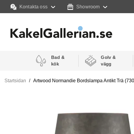
Kontakta oss
Showroom
Bad &
Golv &
kök
vägg
Startsidan
Artwood Normandie Bordslampa Antikt Trä (73