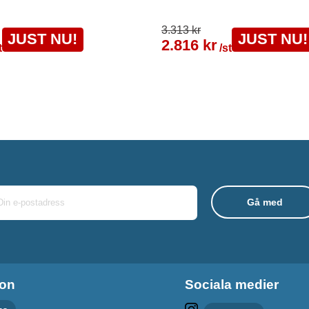
3.313 kr
JUST NU!
JUST NU!
2.816 kr
t
/st
ion
Sociala medier