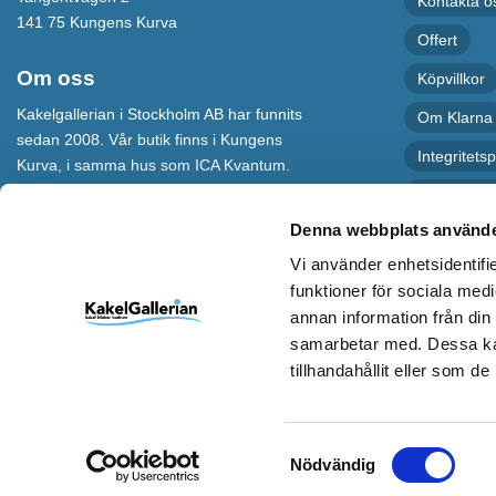
Kontakta o
141 75 Kungens Kurva
Offert
Om oss
Köpvillkor
Kakelgallerian i Stockholm AB har funnits
Om Klarna
sedan 2008. Vår butik finns i Kungens
Integritetsp
Kurva, i samma hus som ICA Kvantum.
För maximal service har vi även en
Recension
webbshop som levererar varor till hela
Denna webbplats använde
Sverige.
Vi använder enhetsidentifie
Kakelgallerian står för Design &
funktioner för sociala medi
Inspiration och vi hoppas att alla som
annan information från din
kommer till vår butik eller besöker vår
samarbetar med. Dessa kan
webbshop ska bli inspirerade till nya och
spännande idéer.
tillhandahållit eller som d
Samtyckesval
Nödvändig