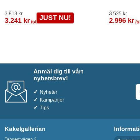
3.813 kr
3.525 kr
JUST NU!
3.241 kr
2.996 kr
/st
/s
Anmäl dig till vårt
nyhetsbrev!
Nyheter
Kampanjer
Tips
Kakelgallerian
Informat
Tangentvägen 2