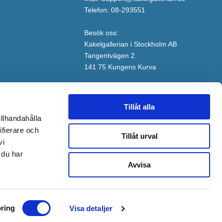
Telefon: 08-293551
Besök oss:
Kakelgallerian i Stockholm AB
Tangentvägen 2
141 75 Kungens Kurva
Tillåt alla
illhandahålla
ifierare och
Tillåt urval
vi
 du har
Avvisa
ring
Visa detaljer