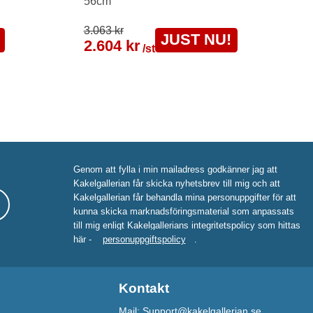
56cm
3.063 kr
JUST NU!
2.604 kr
/st
Genom att fylla i min mailadress godkänner jag att
Kakelgallerian får skicka nyhetsbrev till mig och att
Kakelgallerian får behandla mina personuppgifter för att
kunna skicka marknadsföringsmaterial som anpassats
till mig enligt Kakelgallerians integritetspolicy som hittas
här -
personuppgiftspolicy
.
Kontakt
Mail: Support@kakelgallerian.se