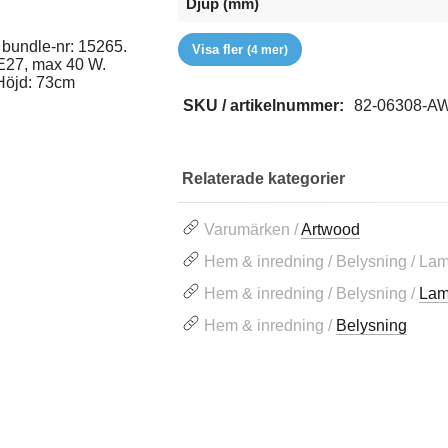
Djup (mm)
EAN
Höjd (mm)
RSK
Varumärke
bundle-nr: 15265.
Visa fler
(4 mer)
 E27, max 40 W.
 Höjd: 73cm
SKU / artikelnummer:
82-06308-A
Relaterade kategorier
Varumärken /
Artwood
Hem & inredning / Belysning / La
Hem & inredning / Belysning /
Lam
Hem & inredning /
Belysning