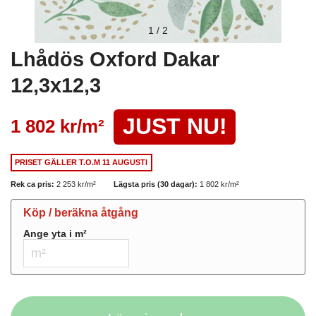
1
/
2
Lhådös Oxford Dakar
12,3x12,3
JUST NU!
1 802 kr/
m²
PRISET GÄLLER
T.O.M 11 AUGUSTI
Rek ca pris:
2 253 kr/
m²
Lägsta pris (30 dagar):
1 802 kr/
m²
Köp / beräkna åtgång
Ange yta i
m²