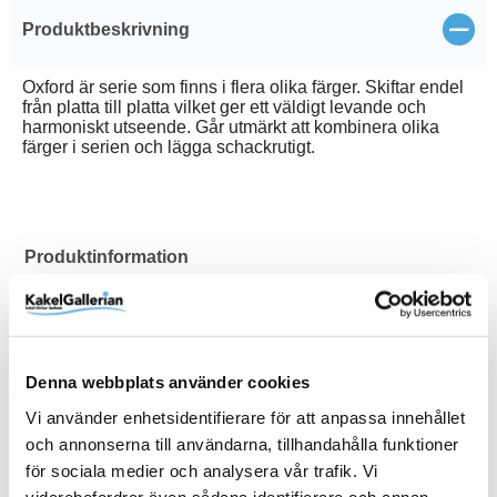
Stän
Produktbeskrivning
Oxford är serie som finns i flera olika färger. Skiftar endel
från platta till platta vilket ger ett väldigt levande och
harmoniskt utseende. Går utmärkt att kombinera olika
färger i serien och lägga schackrutigt.
Produktinformation
Art.Nr
37716
Åtgång
10%
Denna webbplats använder cookies
Färg
Mönstrad
Vi använder enhetsidentifierare för att anpassa innehållet
Frostsäker
Kant
M2 / förp
Mönster
Sättyta
Serie
Tål Golvvärme
Tjocklek (mm)
Typ
Varumärke
Yta
Ja
Rund
0,51 m²
Marockanskt
Golv och Vägg
Oxford
Ja
9
Klinker
Lhådös
Matt
och annonserna till användarna, tillhandahålla funktioner
Visa fler
(11 mer)
för sociala medier och analysera vår trafik. Vi
vidarebefordrar även sådana identifierare och annan