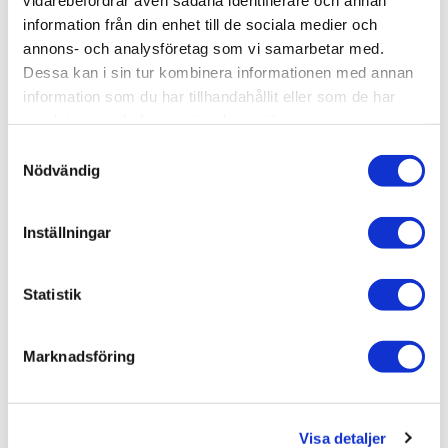
SKU / artikelnummer:
37716-LK
information från din enhet till de sociala medier och
annons- och analysföretag som vi samarbetar med.
Dessa kan i sin tur kombinera informationen med annan
Relaterade kategorier
information som du har tillhandahållit eller som de har
samlat in när du har använt deras tjänster.
Varumärken /
Lhådös Kakel
Samtyckesval
Golv & vägg /
Kakel & klinker
Nödvändig
Inställningar
Liknande produkter
Statistik
Lhådös Oxford Sage 12,3x12,3
Marknadsföring
1.149 kr
JUST NU!
919 kr
/frp
Visa detaljer