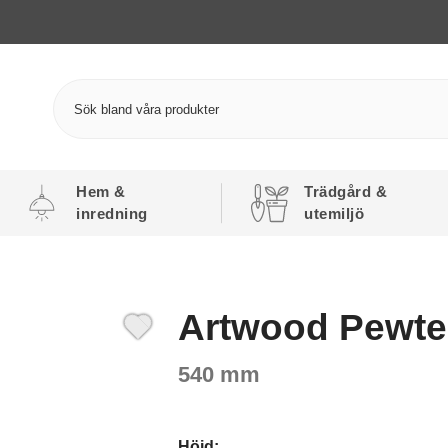
Hem &
Trädgård &
inredning
utemiljö
Artwood Pewte
540 mm
Höjd: