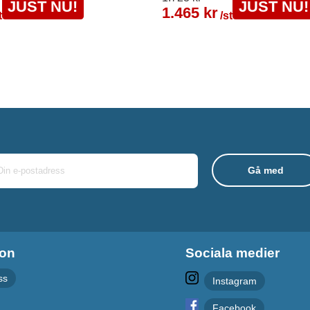
JUST NU!
JUST NU!
1.465 kr
t
/st
ion
Sociala medier
ss
Instagram
Facebook