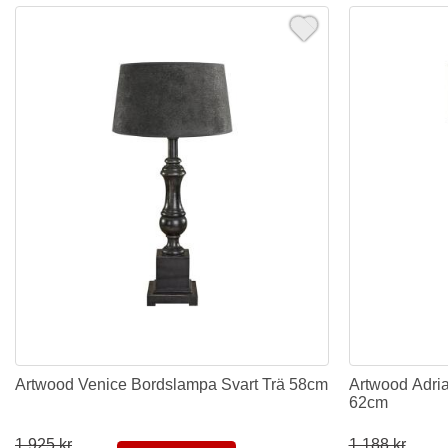
Artwood Venice Bordslampa Svart Trä 58cm
Artwood Adri
62cm
1.925 kr
1.188 kr