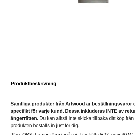
Produktbeskrivning
Samtliga produkter från Artwood är beställningsvaror 
specifikt för varje kund. Dessa inkluderas INTE av retur
ångerrätten.
Du kan alltså inte skicka tillbaka ditt köp fr
produkten beställs in just för dig.
Järn. OBS: Lampskärm ingår ej. Ljuskälla E27, max 40 W. L