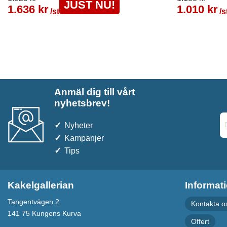
JUST NU!
1.636 kr
1.010 kr
/st
/s
Anmäl dig till vårt
nyhetsbrev!
Nyheter
Kampanjer
Tips
Kakelgallerian
Informat
Tangentvägen 2
Kontakta o
141 75 Kungens Kurva
Offert