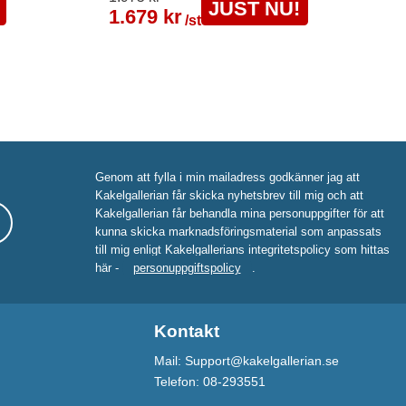
JUST NU!
1.679 kr
/st
Genom att fylla i min mailadress godkänner jag att
Kakelgallerian får skicka nyhetsbrev till mig och att
Kakelgallerian får behandla mina personuppgifter för att
kunna skicka marknadsföringsmaterial som anpassats
till mig enligt Kakelgallerians integritetspolicy som hittas
här -
personuppgiftspolicy
.
Kontakt
Mail: Support@kakelgallerian.se
Telefon: 08-293551