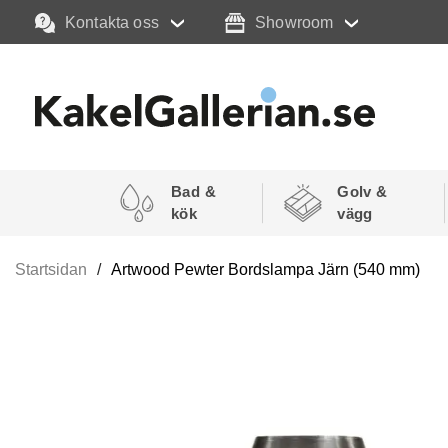
Kontakta oss
Showroom
Bad &
Golv &
kök
vägg
Startsidan
Artwood Pewter Bordslampa Järn (540 mm)