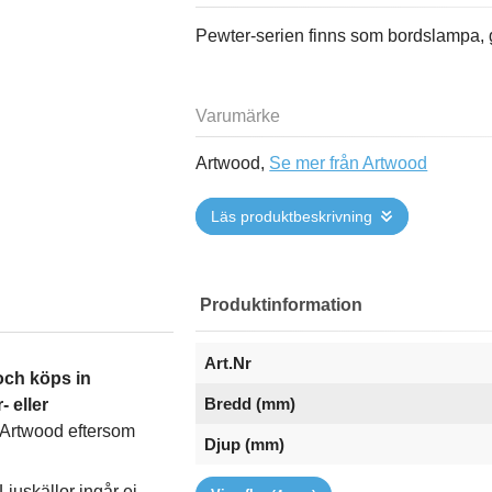
Pewter-serien finns som bordslampa,
Varumärke
Artwood,
Se mer från Artwood
Läs produktbeskrivning
Produktinformation
Art.Nr
och köps in
Bredd (mm)
- eller
ån Artwood eftersom
Djup (mm)
EAN
Höjd (mm)
RSK
Varumärke
juskällor ingår ej.