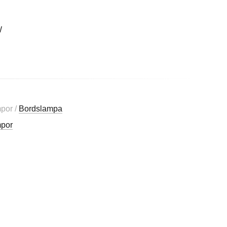
W
mpor /
Bordslampa
por