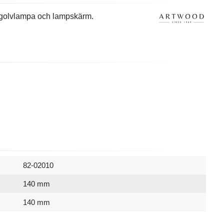
 golvlampa och lampskärm.
82-02010
140 mm
140 mm
7340127129257
540 mm
82-02010
Artwood