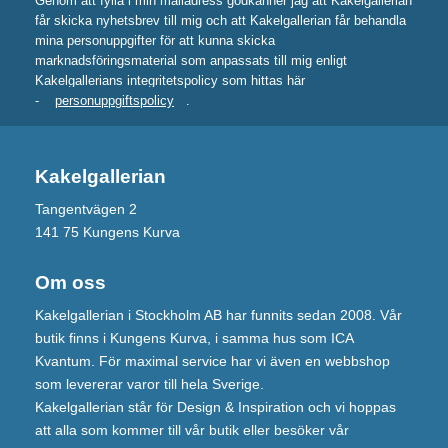
Genom att fylla i min mailadress godkänner jag att Kakelgallerian
får skicka nyhetsbrev till mig och att Kakelgallerian får behandla
mina personuppgifter för att kunna skicka
marknadsföringsmaterial som anpassats till mig enligt
Kakelgallerians integritetspolicy som hittas här
-
personuppgiftspolicy
.
Kakelgallerian
Tangentvägen 2
141 75 Kungens Kurva
Om oss
Kakelgallerian i Stockholm AB har funnits sedan 2008. Vår
butik finns i Kungens Kurva, i samma hus som ICA
Kvantum. För maximal service har vi även en webbshop
som levererar varor till hela Sverige.
Kakelgallerian står för Design & Inspiration och vi hoppas
att alla som kommer till vår butik eller besöker vår