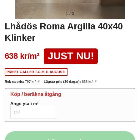
1
/
3
Lhådös Roma Argilla 40x40
Klinker
JUST NU!
638 kr/
m²
PRISET GÄLLER
T.O.M 11 AUGUSTI
Rek ca pris:
797 kr/
m²
Lägsta pris (30 dagar):
638 kr/
m²
Köp / beräkna åtgång
Ange yta i
m²