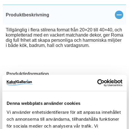
Stän
Produktbeskrivning
Tillgänglig i flera stilrena format från 20×20 till 40×40, och
kompletterad med en vackert matchande dekor, ger Roma
dig full frihet att skapa personliga och harmoniska miljöer
i både kök, badrum, hall och vardagsrum.
Produktinformation
Art.Nr
6803
Färg
Grå
Denna webbplats använder cookies
Frostsäker
Ja
Vi använder enhetsidentifierare för att anpassa innehållet
Sättyta
Serie
Tål Golvvärme
Typ
Varumärke
Yta
Golv & vägg
Roma
Ja
Klinker
Lhådös Kakel
Matt
och annonserna till användarna, tillhandahålla funktioner
Visa fler
(6 mer)
för sociala medier och analysera vår trafik. Vi