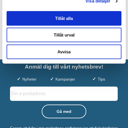
Visa detaljer
Klinker
829 kr
JUST NU!
Tillåt alla
663 kr
/frp
Tillåt urval
Avvisa
Anmäl dig till vårt nyhetsbrev!
Nyheter
Kampanjer
Tips