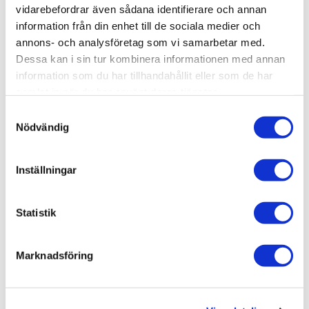
vidarebefordrar även sådana identifierare och annan
information från din enhet till de sociala medier och
SKU / artikelnummer:
6803-LK
annons- och analysföretag som vi samarbetar med.
Dessa kan i sin tur kombinera informationen med annan
information som du har tillhandahållit eller som de har
Relaterade kategorier
samlat in när du har använt deras tjänster.
Varumärken /
Lhådös Kakel
Samtyckesval
Nödvändig
Golv & vägg /
Kakel & klinker
Golv & vägg / Kakel & klinker /
Klinker
Inställningar
Golv & vägg
Statistik
Marknadsföring
Liknande produkter
Lhådös Roma Argilla 20x40