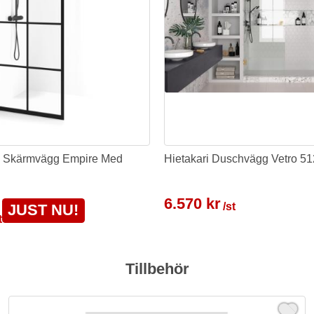
n Skärmvägg Empire Med
Hietakari Duschvägg Vetro 5
6.570 kr
/st
JUST NU!
t
Tillbehör