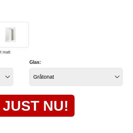
t matt
Glas:
JUST NU!