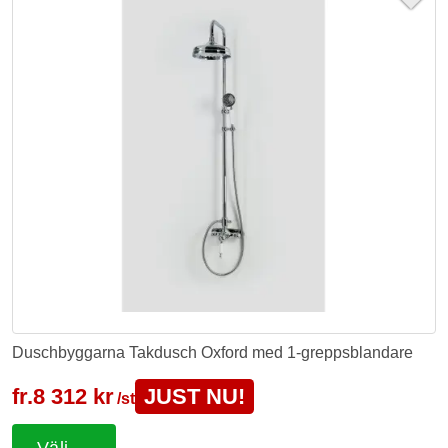
Duschbyggarna Takdusch Oxford med 1-greppsblandare
fr.
8 312 kr
JUST NU!
/st