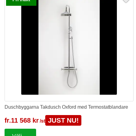
Duschbyggarna Takdusch Oxford med Termostatblandare
fr.
11 568 kr
JUST NU!
/st