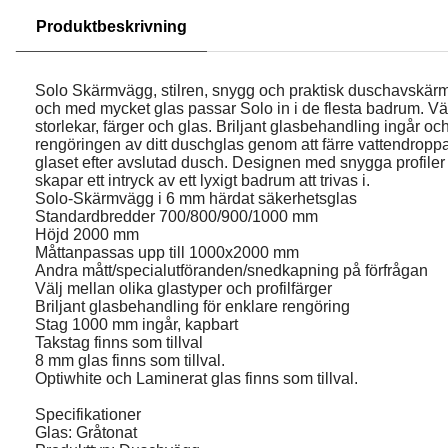
Produktbeskrivning
Solo Skärmvägg, stilren, snygg och praktisk duschavskärmn
och med mycket glas passar Solo in i de flesta badrum. Väl
storlekar, färger och glas. Briljant glasbehandling ingår oc
rengöringen av ditt duschglas genom att färre vattendroppa
glaset efter avslutad dusch. Designen med snygga profiler 
skapar ett intryck av ett lyxigt badrum att trivas i.
Solo-Skärmvägg i 6 mm härdat säkerhetsglas
Standardbredder 700/800/900/1000 mm
Höjd 2000 mm
Måttanpassas upp till 1000x2000 mm
Andra mått/specialutföranden/snedkapning på förfrågan
Välj mellan olika glastyper och profilfärger
Briljant glasbehandling för enklare rengöring
Stag 1000 mm ingår, kapbart
Takstag finns som tillval
8 mm glas finns som tillval.
Optiwhite och Laminerat glas finns som tillval.
Specifikationer
Glas: Gråtonat