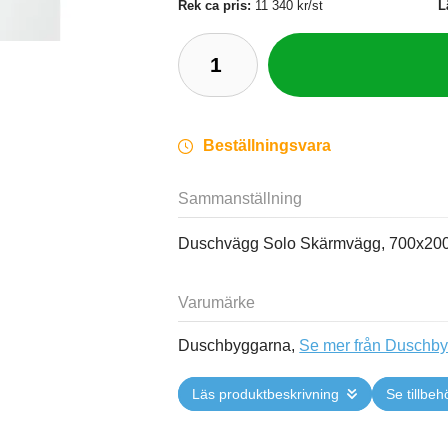
Rek ca pris:
11 340 kr/st
L
Beställningsvara
Sammanställning
Duschvägg Solo Skärmvägg, 700x200
Varumärke
Duschbyggarna,
Se mer från Duschb
Läs produktbeskrivning
Se tillbeh