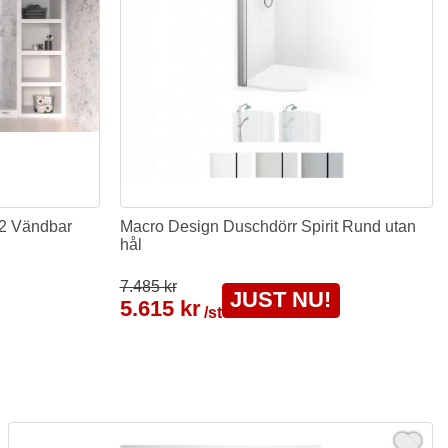
12 Vändbar
Macro Design Duschdörr Spirit Rund utan
hål
7.485 kr
JUST NU!
5.615 kr
/st