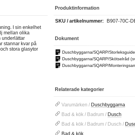
Produktinformation
SKU / artikelnummer:
B907-70C-D
ing. I sin enkelhet
j mellan olika
h underlättar
Dokument
r stannar kvar på
och stora glasytor
Duschbyggarna/SQARP/Storleksguide
Duschbyggarna/SQARP/Skötselråd (s
Duschbyggarna/SQARP/Monteringsanv
Relaterade kategorier
Varumärken /
Duschbyggarna
Bad & kök / Badrum /
Dusch
Bad & kök / Badrum / Dusch /
Dus
Bad & kök