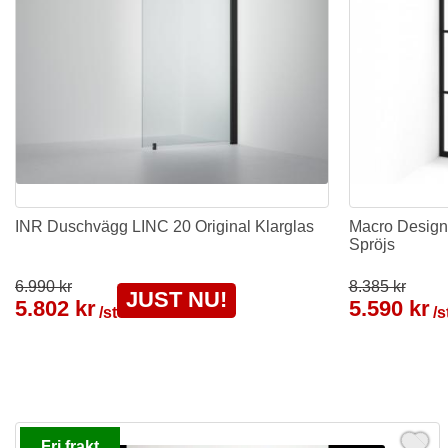
INR Duschvägg LINC 20 Original Klarglas
Macro Desig
Spröjs
6.990 kr
8.385 kr
JUST NU!
5.802 kr
5.590 kr
/st
/s
Fri frakt