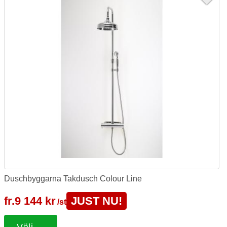
Duschbyggarna Takdusch Colour Line
fr.
9 144 kr
JUST NU!
/st