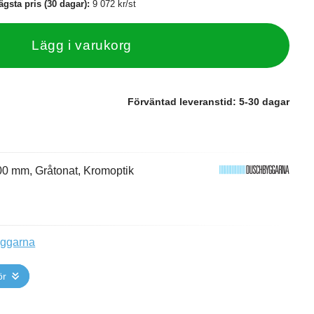
ägsta pris (30 dagar):
9 072 kr/st
Lägg i varukorg
Förväntad leveranstid:
5-30 dagar
0 mm, Gråtonat, Kromoptik
yggarna
ör