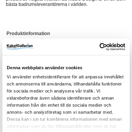
bästa badrumsleverantörerna i världen.
Produktinformation
Art.Nr
DSVV87NIC
Bredd (mm)
875 mm
Denna webbplats använder cookies
EAN
7332512102136
Vi använder enhetsidentifierare för att anpassa innehållet
Färg
Glastyp
Höjd (mm)
RSK
Serie
Varumärke
Matt
Ice
1970 mm
7376867
Spirit
Macro Design
och annonserna till användarna, tillhandahålla funktioner
Visa fler
(6 mer)
för sociala medier och analysera vår trafik. Vi
vidarebefordrar även sådana identifierare och annan
SKU / artikelnummer:
DSVV87NIC-MD
information från din enhet till de sociala medier och
annons- och analysföretag som vi samarbetar med.
Dessa kan i sin tur kombinera informationen med annan
Relaterade kategorier
information som du har tillhandahållit eller som de har