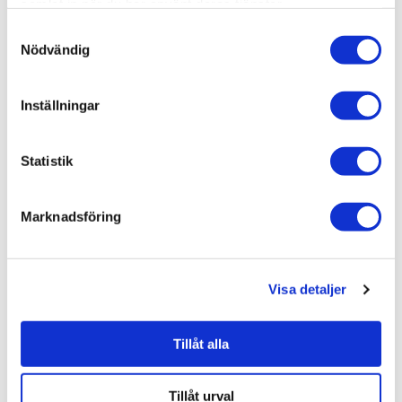
samlat in när du har använt deras tjänster.
Varumärken /
Macro Design
Samtyckesval
Bad & kök / Badrum /
Dusch
Nödvändig
Bad & kök / Badrum / Dusch /
Duschvägg
Varumärken / Macro Design /
Dusch
Inställningar
Varumärken / Macro Design /
Duschvägg
Statistik
Marknadsföring
Liknande produkter
Visa detaljer
Hietakari Duschvägg Vetro 511
Fast
Tillåt alla
4.800 kr
/st
Tillåt urval