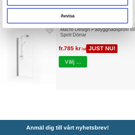
Tillbehör
Avvisa
Macro Design Påbyggnadsprofil till
Spirit Dörrar
fr.
785 kr
JUST NU!
/st
Välj ...
Anmäl dig till vårt nyhetsbrev!