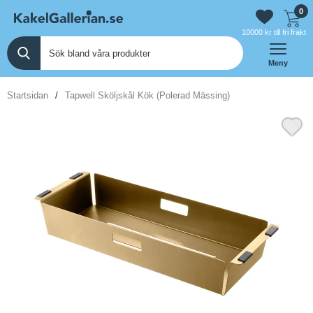
0
10000 kr till fri frakt
Meny
Startsidan
Tapwell Sköljskål Kök (Polerad Mässing)