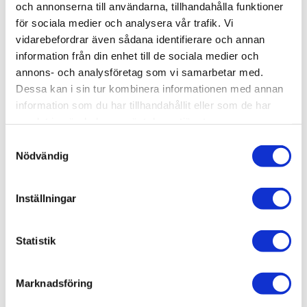
och annonserna till användarna, tillhandahålla funktioner
Dokument
för sociala medier och analysera vår trafik. Vi
Tapwell/dokument/Teknisk ritning () 9420670-TW-1.pdf
vidarebefordrar även sådana identifierare och annan
information från din enhet till de sociala medier och
annons- och analysföretag som vi samarbetar med.
Dessa kan i sin tur kombinera informationen med annan
Relaterade kategorier
information som du har tillhandahållit eller som de har
samlat in när du har använt deras tjänster.
Varumärken /
Tapwell
Samtyckesval
Bad & kök
Nödvändig
Bad & kök /
Kök & tvättstuga
Bad & kök / Kök & tvättstuga /
Diskbänk & diskho
Inställningar
Statistik
Liknande produkter
Marknadsföring