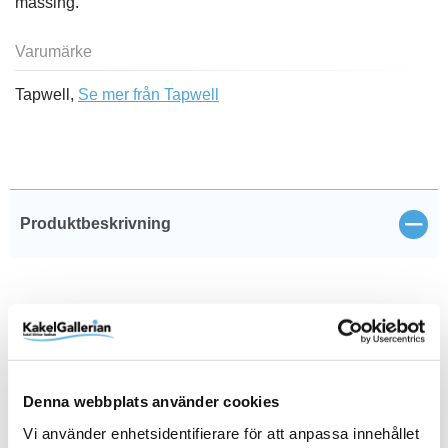
mässing.
Varumärke
Tapwell,
Se mer från Tapwell
Stän
Produktbeskrivning
Produktinformation
SKU / artikelnummer:
9420670-TW
Denna webbplats använder cookies
Vi använder enhetsidentifierare för att anpassa innehållet