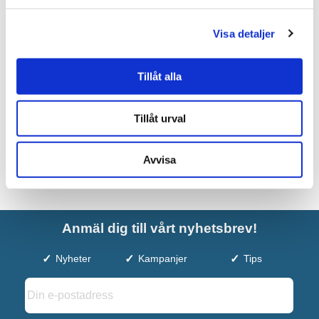
Tapwell Diskho 8040
Visa detaljer
7.995 kr
JUST NU!
5.508 kr
/st
Tillåt alla
Tillåt urval
Avvisa
Anmäl dig till vårt nyhetsbrev!
Nyheter
Kampanjer
Tips