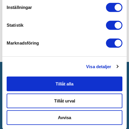
Inställningar
Bad & kök / Badrum /
Badrumsmöbler
Bad & kök / Badrum / Badrumsmöbler /
Spegel
Statistik
Marknadsföring
Visa detaljer
Anmäl dig till vårt nyhetsbrev!
Nyheter
Kampanjer
Tips
Tillåt alla
Tillåt urval
Avvisa