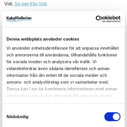
Vidi,
Se mer från Vidi
Denna webbplats använder cookies
Stän
Produktbeskrivning
Vi använder enhetsidentifierare för att anpassa innehållet
och annonserna till användarna, tillhandahålla funktioner
för sociala medier och analysera vår trafik. Vi
vidarebefordrar även sådana identifierare och annan
information från din enhet till de sociala medier och
Produktinformation
annons- och analysföretag som vi samarbetar med.
Dessa kan i sin tur kombinera informationen med annan
SKU / artikelnummer:
7-692002-VIDI
information som du har tillhandahållit eller som de har
samlat in när du har använt deras tjänster.
Samtyckesval
Relaterade kategorier
Nödvändig
Varumärken /
Vidi