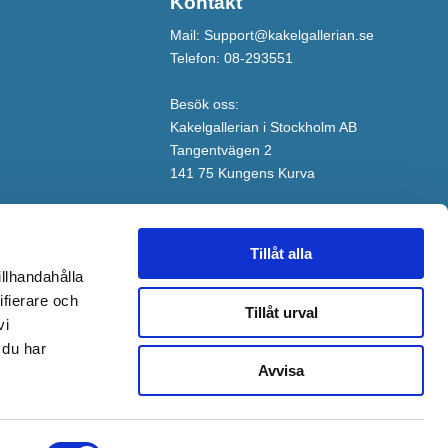
Kontakt
Mail: Support@kakelgallerian.se
Telefon: 08-293551
Besök oss:
Kakelgallerian i Stockholm AB
Tangentvägen 2
141 75 Kungens Kurva
Tillåt alla
illhandahålla
ifierare och
Tillåt urval
vi
 du har
Avvisa