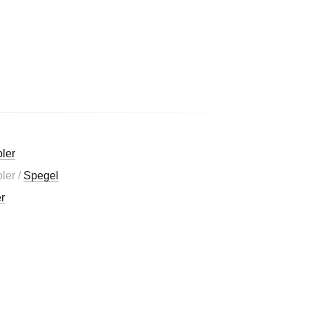
ler
ler /
Spegel
r