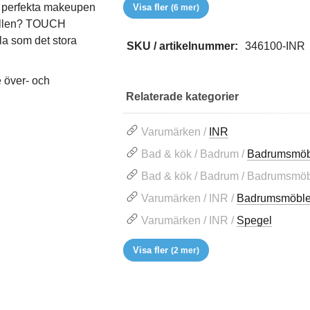
den perfekta makeupen
Visa fler
(6 mer)
kvällen? TOUCH
lla som det stora
SKU / artikelnummer:
346100-INR
 över- och
Relaterade kategorier
Varumärken /
INR
Bad & kök / Badrum /
Badrumsmöb
Bad & kök / Badrum / Badrumsmöb
Varumärken / INR /
Badrumsmöble
Varumärken / INR /
Spegel
Visa fler
(2 mer)