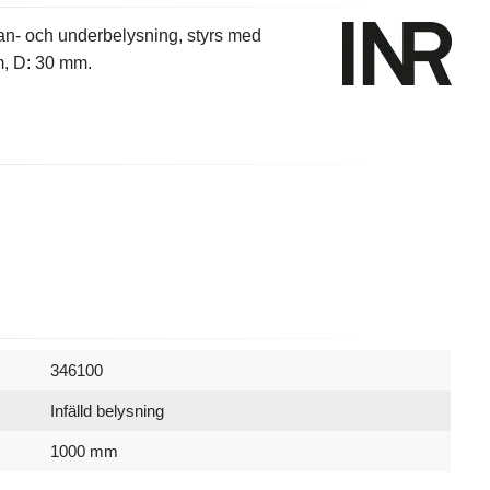
n- och underbelysning, styrs med
, D: 30 mm.
346100
Infälld belysning
1000 mm
30 mm
7340123923323
720 mm
Vägg
TOUCH
INR