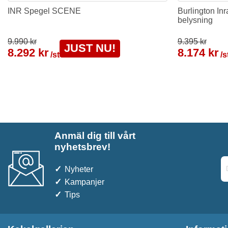
INR Spegel SCENE
Burlington I
belysning
9.990 kr
9.395 kr
JUST NU!
8.292 kr
8.174 kr
/st
/s
Anmäl dig till vårt
nyhetsbrev!
Nyheter
Kampanjer
Tips