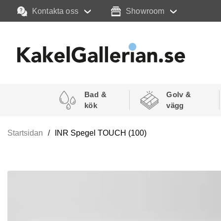
Kontakta oss
Showroom
Bad &
Golv &
kök
vägg
Startsidan
INR Spegel TOUCH (100)