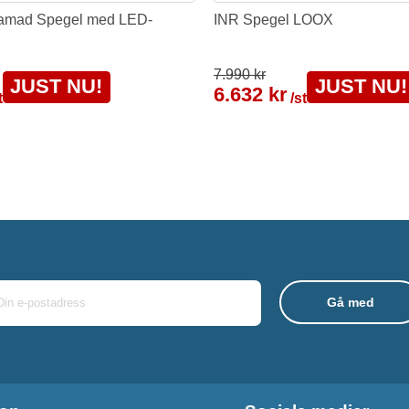
nramad Spegel med LED-
INR Spegel LOOX
7.990 kr
JUST NU!
JUST NU!
6.632 kr
t
/st