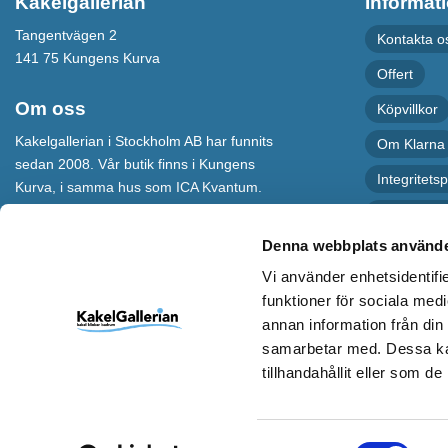
Kakelgallerian
Informat
Tangentvägen 2
Kontakta o
141 75 Kungens Kurva
Offert
Om oss
Köpvillkor
Kakelgallerian i Stockholm AB har funnits
Om Klarna
sedan 2008. Vår butik finns i Kungens
Integritetsp
Kurva, i samma hus som ICA Kvantum.
För maximal service har vi även en
Recension
webbshop som levererar varor till hela
Denna webbplats använde
Sverige.
Vi använder enhetsidentifie
Kakelgallerian står för Design &
funktioner för sociala medi
Inspiration och vi hoppas att alla som
annan information från din
kommer till vår butik eller besöker vår
samarbetar med. Dessa kan
webbshop ska bli inspirerade till nya och
spännande idéer.
tillhandahållit eller som d
Samtyckesval