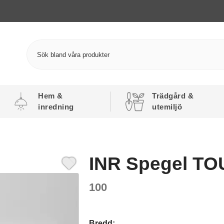
Hem &
Trädgård &
inredning
utemiljö
INR Spegel T
100
Bredd: