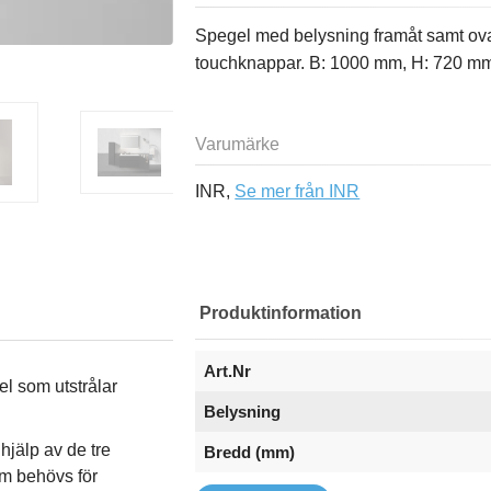
Spegel med belysning framåt samt ova
touchknappar. B: 1000 mm, H: 720 mm
Varumärke
INR,
Se mer från INR
Produktinformation
Art.Nr
l som utstrålar
Belysning
hjälp av de tre
Bredd (mm)
om behövs för
Djup (mm)
EAN
Höjd (mm)
Placering
Serie
Varumärke