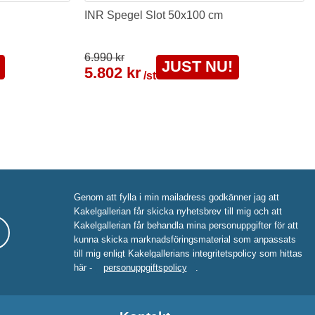
INR Spegel Slot 50x100 cm
6.990 kr
JUST NU!
5.802 kr
/st
Genom att fylla i min mailadress godkänner jag att
Kakelgallerian får skicka nyhetsbrev till mig och att
Kakelgallerian får behandla mina personuppgifter för att
kunna skicka marknadsföringsmaterial som anpassats
till mig enligt Kakelgallerians integritetspolicy som hittas
här -
personuppgiftspolicy
.