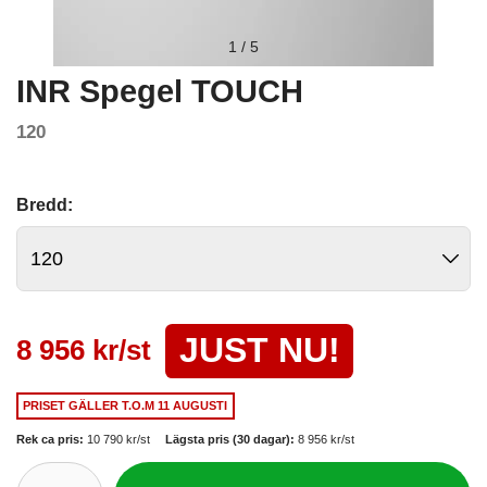
1
/
5
INR Spegel TOUCH
120
Bredd:
JUST NU!
8 956 kr/st
PRISET GÄLLER
T.O.M 11 AUGUSTI
Rek ca pris:
10 790 kr/st
Lägsta pris (30 dagar):
8 956 kr/st