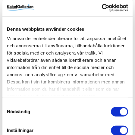
Produktinformation
Art.Nr
346120
Denna webbplats använder cookies
Vi använder enhetsidentifierare för att anpassa innehållet
Belysning
Infälld belysning
och annonserna till användarna, tillhandahålla funktioner
Bredd (mm)
1200 mm
för sociala medier och analysera vår trafik. Vi
Djup (mm)
EAN
Höjd (mm)
Placering
Serie
Varumärke
30 mm
7340123923330
720 mm
Vägg
TOUCH
INR
vidarebefordrar även sådana identifierare och annan
Visa fler
(6 mer)
information från din enhet till de sociala medier och
annons- och analysföretag som vi samarbetar med.
SKU / artikelnummer:
346120-INR
Dessa kan i sin tur kombinera informationen med annan
information som du har tillhandahållit eller som de har
samlat in när du har använt deras tjänster.
Relaterade kategorier
Samtyckesval
Nödvändig
Varumärken /
INR
Bad & kök / Badrum /
Badrumsmöbler
Inställningar