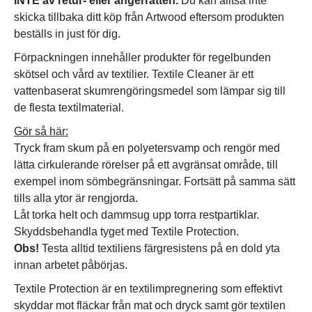
INTE av retur- eller ångerrätten.
Du kan alltså inte
skicka tillbaka ditt köp från Artwood eftersom produkten
beställs in just för dig.
Förpackningen innehåller produkter för regelbunden
skötsel och vård av textilier. Textile Cleaner är ett
vattenbaserat skumrengöringsmedel som lämpar sig till
de flesta textilmaterial.
Gör så här:
Tryck fram skum på en polyetersvamp och rengör med
lätta cirkulerande rörelser på ett avgränsat område, till
exempel inom sömbegränsningar. Fortsätt på samma sätt
tills alla ytor är rengjorda.
Låt torka helt och dammsug upp torra restpartiklar.
Skyddsbehandla tyget med Textile Protection.
Obs!
Testa alltid textiliens färgresistens på en dold yta
innan arbetet påbörjas.
Textile Protection är en textilimpregnering som effektivt
skyddar mot fläckar från mat och dryck samt gör textilen