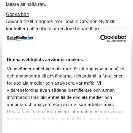
lättare att hålla ren.
Gör så här:
Använd textil rengöres med Textile Cleaner. Ny textil
kontrollera att möbeln är ren före behandling.
Skaka burken väl.
Spraya på textilen med ca 15 cm avstånd, jämnt och
regelbundet över ytan som ska behandlas.
Obs!
Testa alltid på dold yta innan behandling sker.
Denna webbplats använder cookies
Låt torka ca 1 timma innan möbeln tas i bruk.
Vi använder enhetsidentifierare för att anpassa innehållet
När man använder denna produkt är det viktigt att sörja
och annonserna till användarna, tillhandahålla funktioner
för
god ventilation.
Spraya helst utomhus om möjligt.
för sociala medier och analysera vår trafik. Vi
vidarebefordrar även sådana identifierare och annan
information från din enhet till de sociala medier och
annons- och analysföretag som vi samarbetar med.
Produktinformation
Dessa kan i sin tur kombinera informationen med annan
information som du har tillhandahållit eller som de har
Art.Nr
97-10001
samlat in när du har använt deras tjänster.