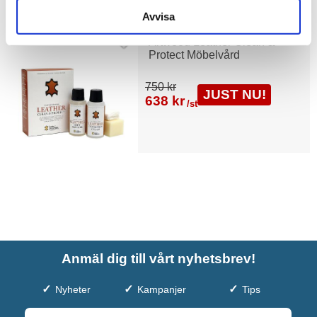
Avvisa
Artwood Leather Clean &
Protect Möbelvård
750 kr
JUST NU!
638 kr
/st
Anmäl dig till vårt nyhetsbrev!
Nyheter
Kampanjer
Tips