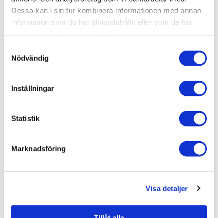
Varumärken / Björbo Badrum /
Badrumstillbehör
Dessa kan i sin tur kombinera informationen med annan
information som du har tillhandahållit eller som de har
Varumärken / Björbo Badrum / Badrumstillbehör /
Toal
ettpappershållare
samlat in när du har använt deras tjänster.
Samtyckesval
Nödvändig
Liknande produkter
Inställningar
Statistik
Beslagsboden
Toalettpappershållare
Självhäftande
Marknadsföring
259 kr
JUST NU!
174 kr
/st
Visa detaljer
Tillåt alla