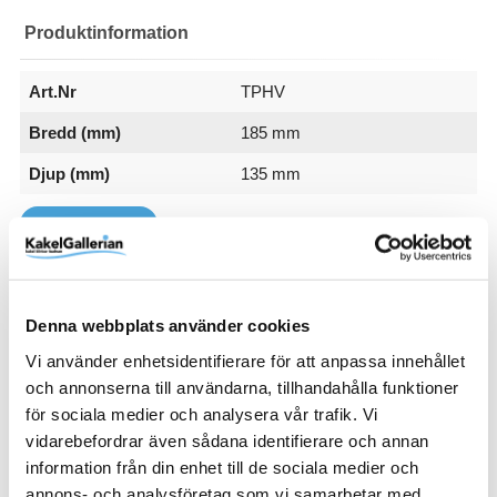
Produktinformation
Art.Nr
TPHV
Bredd (mm)
185 mm
Djup (mm)
135 mm
Färg
Höjd (mm)
Serie
Varumärke
Vit
146 mm
Saga
Björbo Badrum
Visa fler
(4 mer)
SKU / artikelnummer:
TPHV-BB
Denna webbplats använder cookies
Vi använder enhetsidentifierare för att anpassa innehållet
Relaterade kategorier
och annonserna till användarna, tillhandahålla funktioner
för sociala medier och analysera vår trafik. Vi
Bad & kök / Badrum /
Badrumstillbehör
vidarebefordrar även sådana identifierare och annan
Bad & kök / Badrum / Badrumstillbehör /
Toalettpappe
information från din enhet till de sociala medier och
rshållare
annons- och analysföretag som vi samarbetar med.