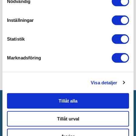
Nödvändig
Varumärken /
Tapwell
Inställningar
Bad & kök
Bad & kök /
Kök & tvättstuga
Statistik
Bad & kök / Kök & tvättstuga /
Diskbänk & diskho
Marknadsföring
Visa detaljer
Anmäl dig till vårt nyhetsbrev!
Tillåt alla
Nyheter
Kampanjer
Tips
Tillåt urval