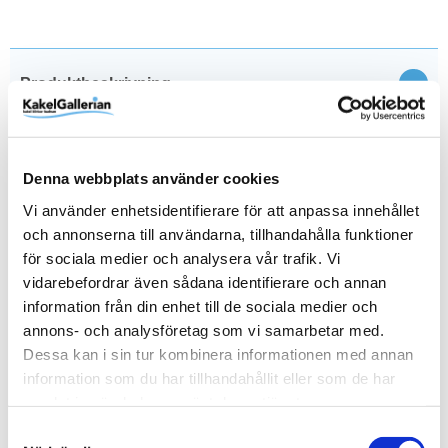
Stän
Produktbeskrivning
Denna webbplats använder cookies
Vi använder enhetsidentifierare för att anpassa innehållet
Produktinformation
och annonserna till användarna, tillhandahålla funktioner
för sociala medier och analysera vår trafik. Vi
SKU / artikelnummer:
9420287-TW
vidarebefordrar även sådana identifierare och annan
information från din enhet till de sociala medier och
Dokument
annons- och analysföretag som vi samarbetar med.
Dessa kan i sin tur kombinera informationen med annan
Tapwell/dokument/Teknisk ritning () 9420287-TW-1.pdf
information som du har tillhandahållit eller som de har
samlat in när du har använt deras tjänster.
Samtyckesval
Relaterade kategorier