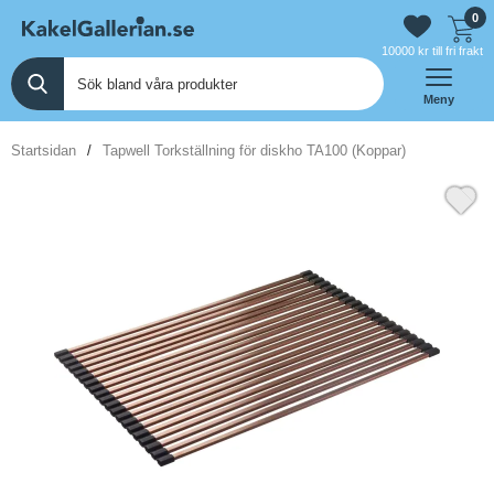
0
10000 kr till fri frakt
Meny
Startsidan
Tapwell Torkställning för diskho TA100 (Koppar)