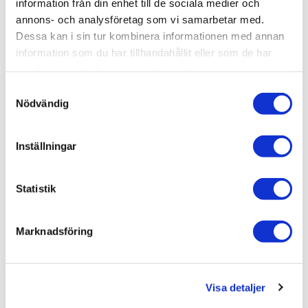
information från din enhet till de sociala medier och
Relaterade kategorier
annons- och analysföretag som vi samarbetar med.
Dessa kan i sin tur kombinera informationen med annan
Varumärken /
Tapwell
information som du har tillhandahållit eller som de har
Bad & kök
samlat in när du har använt deras tjänster.
Bad & kök /
Kök & tvättstuga
Samtyckesval
Nödvändig
Bad & kök / Kök & tvättstuga /
Diskbänk & diskho
Inställningar
Liknande produkter
Statistik
Marknadsföring
Tapwell TA5040 Light Copper
PVD
8.995 kr
/st
Visa detaljer