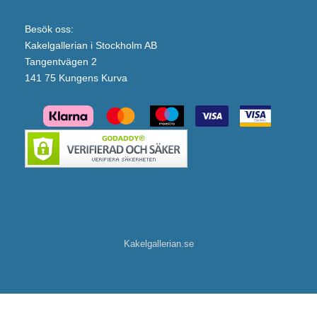
Besök oss:
Kakelgallerian i Stockholm AB
Tangentvägen 2
141 75 Kungens Kurva
Kakelgallerian.se
Tapwell Torkställning för diskho TA100 (Rostfritt stål)