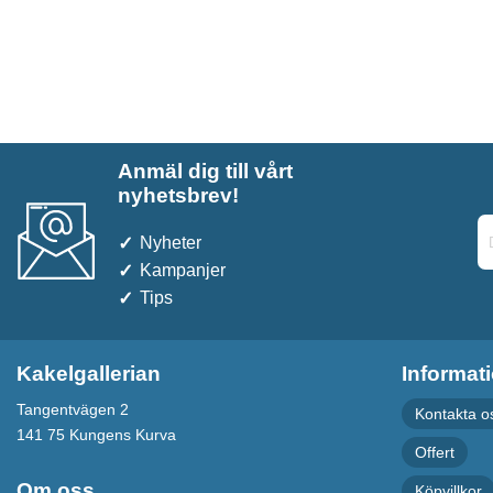
Anmäl dig till vårt
nyhetsbrev!
Nyheter
Kampanjer
Tips
Kakelgallerian
Informat
Tangentvägen 2
Kontakta o
141 75 Kungens Kurva
Offert
Om oss
Köpvillkor