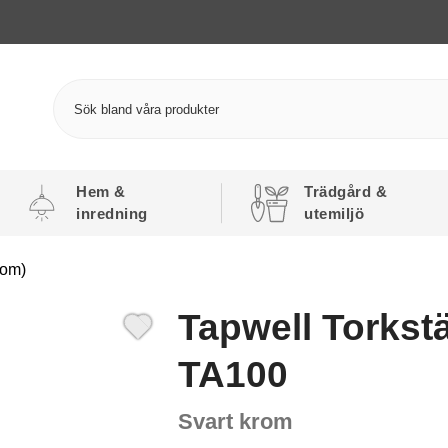
Hem &
Trädgård &
inredning
utemiljö
rom)
Tapwell Torkstä
TA100
Svart krom