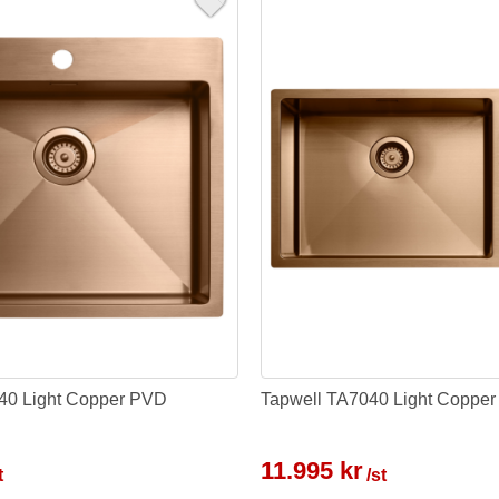
40 Light Copper PVD
Tapwell TA7040 Light Coppe
11.995 kr
t
/st