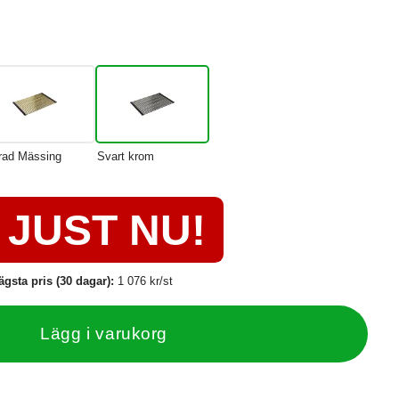
rad Mässing
Svart krom
JUST NU!
ägsta pris (30 dagar):
1 076 kr/st
Lägg i varukorg