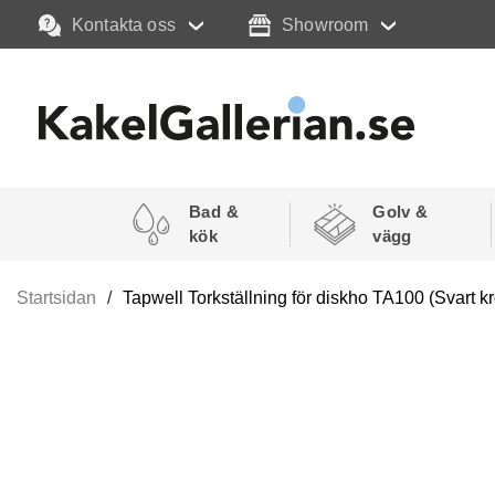
Kontakta oss
Showroom
Bad &
Golv &
kök
vägg
Startsidan
Tapwell Torkställning för diskho TA100 (Svart k