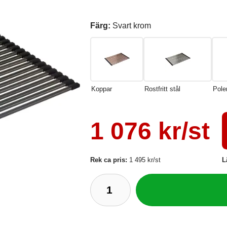
Färg:
Svart krom
Koppar
Rostfritt stål
Pole
1 076 kr/st
Rek ca pris:
1 495 kr/st
L