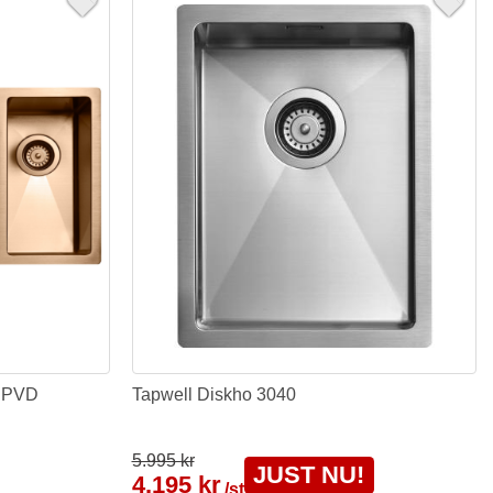
r PVD
Tapwell Diskho 3040
5.995 kr
JUST NU!
4.195 kr
/st