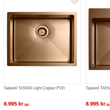
Tapwell TA5040 Light Copper PVD
Tapwell TA55
8.995 kr
8.995 kr
/st
/s