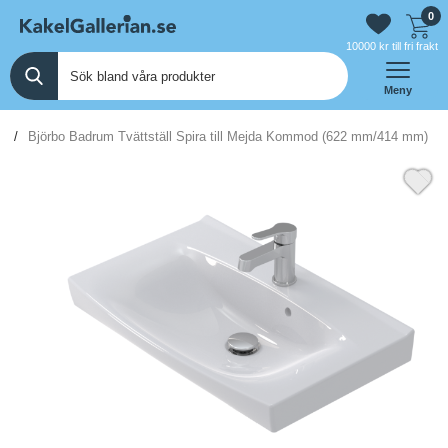
0
10000 kr till fri frakt
Meny
n
Björbo Badrum Tvättställ Spira till Mejda Kommod (622 mm/414 mm)