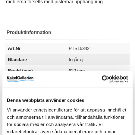
möblerna försetts med justerbar upphängning.
Produktinformation
Art.Nr
PTS15342
Blandare
Ingår ej
Bredd (mm)
622 mm
Djup (mm)
Färg
Hål för blandare
Passar till
Serie
Utförande Tvättställ
Varumärke
414 mm
Vit
1 st
Mejda grund kommod
Mejda
Enkel
Björbo Badrum
Visa fler
(7 mer)
Denna webbplats använder cookies
SKU / artikelnummer:
PTS15342-BB
Vi använder enhetsidentifierare för att anpassa innehållet
och annonserna till användarna, tillhandahålla funktioner
Relaterade kategorier
för sociala medier och analysera vår trafik. Vi
vidarebefordrar även sådana identifierare och annan