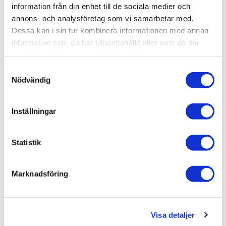
information från din enhet till de sociala medier och
Bad & kök / Badrum /
Handfat & tvättställ
annons- och analysföretag som vi samarbetar med.
Bad & kök / Badrum / Handfat & tvättställ /
Singelhand
Dessa kan i sin tur kombinera informationen med annan
fat
information som du har tillhandahållit eller som de har
Varumärken / Björbo Badrum /
Handfat & tvättställ
samlat in när du har använt deras tjänster.
Varumärken / Björbo Badrum / Handfat & tvättställ /
Si
Samtyckesval
ngelhandfat
Nödvändig
Inställningar
Liknande produkter
Statistik
Tapwell Tvättställ TA4328
Marknadsföring
6.495 kr
JUST NU!
4.676 kr
/st
Visa detaljer