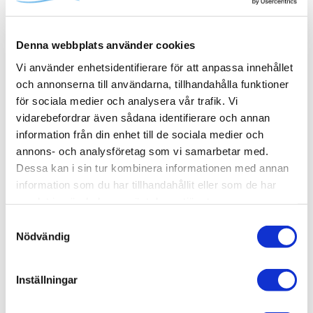
Produktinformation
Denna webbplats använder cookies
Vi använder enhetsidentifierare för att anpassa innehållet
Art.Nr
80001430
och annonserna till användarna, tillhandahålla funktioner
för sociala medier och analysera vår trafik. Vi
Bottenventil
Ingår ej
vidarebefordrar även sådana identifierare och annan
EAN
7340123978620
information från din enhet till de sociala medier och
Passar till
Serie
Varumärke
Endast tvättställen i INR:s serie Air
Steel
INR
annons- och analysföretag som vi samarbetar med.
Visa fler
(3 mer)
Dessa kan i sin tur kombinera informationen med annan
information som du har tillhandahållit eller som de har
SKU / artikelnummer:
80001430-INR
samlat in när du har använt deras tjänster.
Samtyckesval
Nödvändig
Relaterade kategorier
Inställningar
Varumärken /
INR
Bad & kök / Badrum /
Blandare