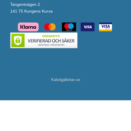
Tangentvägen 2
141 75 Kungens Kurva
Kakelgallerian.se
INR Tvättställsblandare Steel Voyage High med Handdusch (Brushed Brass)