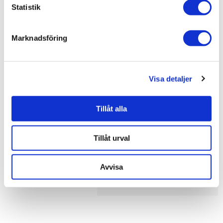
Statistik
Bad & kök / Badrum / Blandare /
Tvättställsblandare
Varumärken / INR /
Blandare
Marknadsföring
Visa detaljer
Liknande produkter
Tillåt alla
Burlington Tvättställsblandare
med Dubbla vred Krom &
Keramik
Tillåt urval
5.490 kr
JUST NU!
4.776 kr
/st
Avvisa