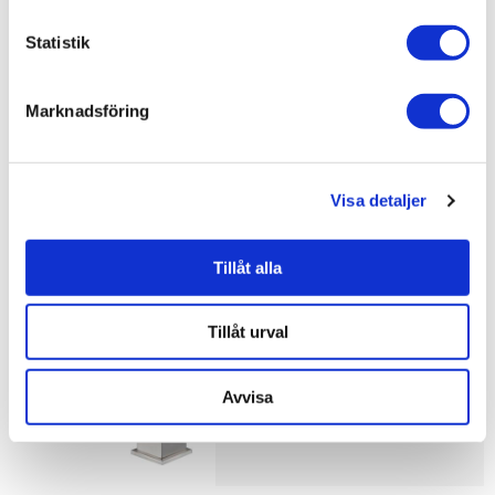
Varumärken /
INR
Statistik
Bad & kök / Badrum /
Blandare
Bad & kök / Badrum / Blandare /
Tvättställsblandare
Marknadsföring
Varumärken / INR /
Blandare
Visa detaljer
Liknande produkter
Tillåt alla
NGL Tvättställsblandare Roxen
Tillåt urval
3.180 kr
/st
Avvisa