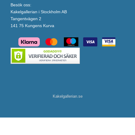
Besök oss:
Kakelgallerian i Stockholm AB
Tangentvägen 2
141 75 Kungens Kurva
Kakelgallerian.se
INR Tvättställsblandare Steel Voyage Low (Polished)