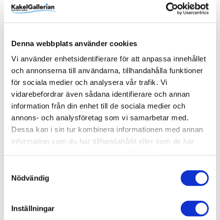
kromad yta – och betydligt tåligare.
Denna webbplats använder cookies
Produktinformation
Vi använder enhetsidentifierare för att anpassa innehållet
och annonserna till användarna, tillhandahålla funktioner
Art.Nr
80001278
för sociala medier och analysera vår trafik. Vi
vidarebefordrar även sådana identifierare och annan
Bottenventil
Ingår ej
information från din enhet till de sociala medier och
EAN
7340123951883
annons- och analysföretag som vi samarbetar med.
Passar till
Serie
Varumärke
INR:s heltäckande tvättställ i porslin och
Steel
INR
Dessa kan i sin tur kombinera informationen med annan
stenkomposit
Visa fler
(3 mer)
information som du har tillhandahållit eller som de har
samlat in när du har använt deras tjänster.
SKU / artikelnummer:
80001278-INR
Samtyckesval
Nödvändig
Relaterade kategorier
Inställningar