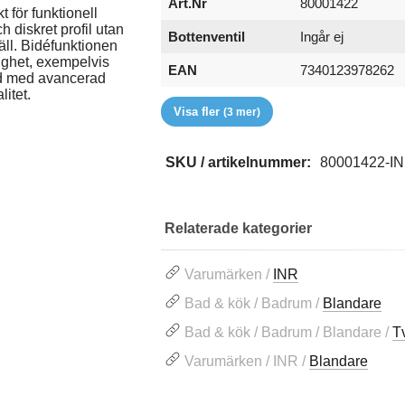
Art.Nr
80001422
t för funktionell
diskret profil utan
Bottenventil
Ingår ej
äll. Bidéfunktionen
dighet, exempelvis
EAN
7340123978262
tad med avancerad
itet.
Passar till
Serie
Varumärke
INR:s heltäckande 
Steel
INR
Visa fler
(3 mer)
SKU / artikelnummer:
80001422-I
Relaterade kategorier
Varumärken /
INR
Bad & kök / Badrum /
Blandare
Bad & kök / Badrum / Blandare /
T
Varumärken / INR /
Blandare