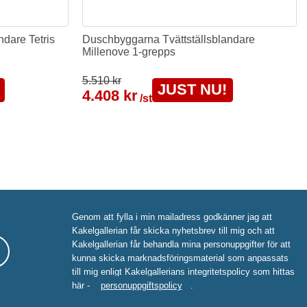
dare Tetris
Duschbyggarna Tvättställsblandare
Millenove 1-grepps
5.510 kr
JUST NU!
4.408 kr
/st
Genom att fylla i min mailadress godkänner jag att
Kakelgallerian får skicka nyhetsbrev till mig och att
Kakelgallerian får behandla mina personuppgifter för att
kunna skicka marknadsföringsmaterial som anpassats
till mig enligt Kakelgallerians integritetspolicy som hittas
här -
personuppgiftspolicy
.