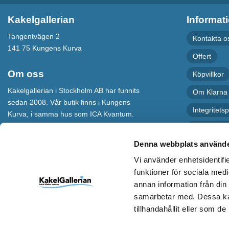
Kakelgallerian
Informat
Tangentvägen 2
Kontakta o
141 75 Kungens Kurva
Offert
Om oss
Köpvillkor
Kakelgallerian i Stockholm AB har funnits
Om Klarna
sedan 2008. Vår butik finns i Kungens
Integritetsp
Kurva, i samma hus som ICA Kvantum.
För maximal service har vi även en
Recension
webbshop som levererar varor till hela
Denna webbplats använde
Sverige.
Vi använder enhetsidentifie
Kakelgallerian står för Design &
funktioner för sociala medi
Inspiration och vi hoppas att alla som
annan information från din
kommer till vår butik eller besöker vår
samarbetar med. Dessa kan
webbshop ska bli inspirerade till nya och
spännande idéer.
tillhandahållit eller som d