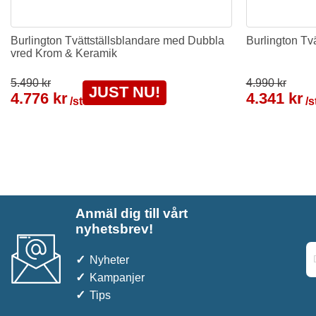
Burlington Tvättställsblandare med Dubbla
Burlington Tvä
vred Krom & Keramik
5.490 kr
4.990 kr
JUST NU!
4.776 kr
4.341 kr
/st
/s
Anmäl dig till vårt
nyhetsbrev!
Nyheter
Kampanjer
Tips