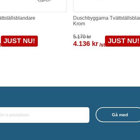
ttställsblandare
Duschbyggarna Tvättställsblan
Krom
5.170 kr
JUST NU!
JUST NU!
4.136 kr
t
/st