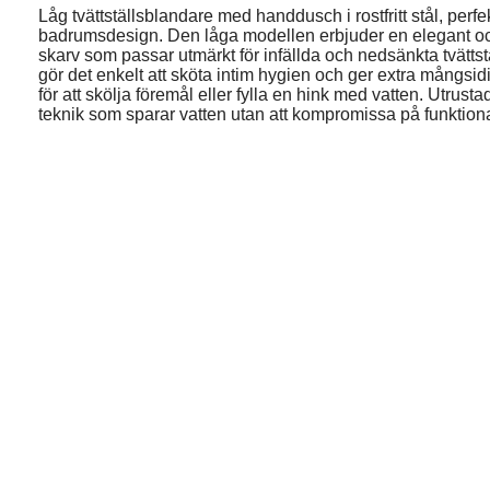
Låg tvättställsblandare med handdusch i rostfritt stål, perfek
badrumsdesign. Den låga modellen erbjuder en elegant och 
skarv som passar utmärkt för infällda och nedsänkta tvättst
gör det enkelt att sköta intim hygien och ger extra mångsi
för att skölja föremål eller fylla en hink med vatten. Utrus
teknik som sparar vatten utan att kompromissa på funktional