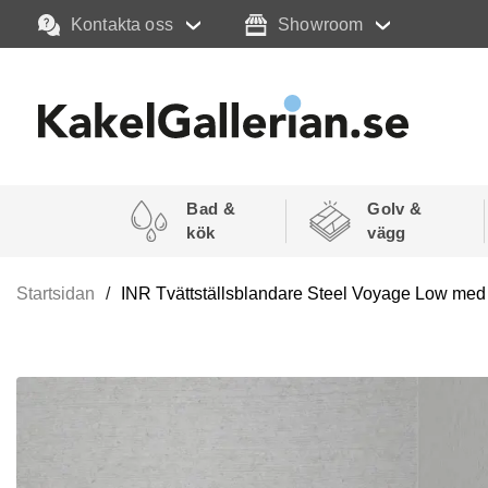
Kontakta oss
Showroom
Bad &
Golv &
kök
vägg
Startsidan
INR Tvättställsblandare Steel Voyage Low me