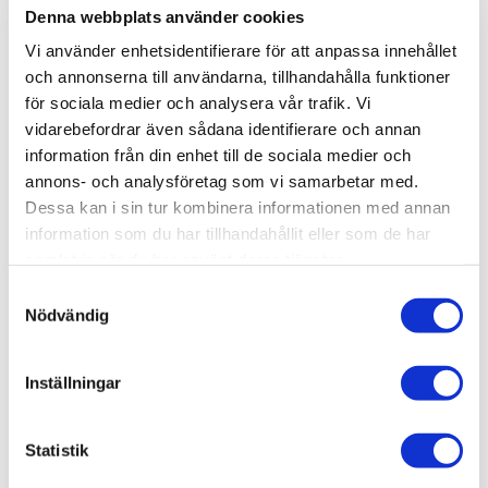
Denna webbplats använder cookies
Serie
Stow
Vi använder enhetsidentifierare för att anpassa innehållet
Varumärke
INR
och annonserna till användarna, tillhandahålla funktioner
för sociala medier och analysera vår trafik. Vi
SKU / artikelnummer:
370195-INR
vidarebefordrar även sådana identifierare och annan
information från din enhet till de sociala medier och
annons- och analysföretag som vi samarbetar med.
Dessa kan i sin tur kombinera informationen med annan
Relaterade kategorier
information som du har tillhandahållit eller som de har
samlat in när du har använt deras tjänster.
Varumärken /
INR
Samtyckesval
Varumärken / INR /
Badrumsbelysning
Nödvändig
Bad & kök / Badrum / Badrumsmöbler /
Tillbehör badr
umsmöbler
Inställningar
Varumärken / INR /
Tillbehör badrumsmöbler
Bad & kök / Badrum / Badrumstillbehör /
Badrumsbely
sning
Statistik