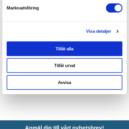
Marknadsföring
Liknande produkter
Visa detaljer
Beslagsboden Knopp Zink Ø24
mm
Tillåt alla
52 kr
JUST NU!
31 kr
/st
Tillåt urval
Avvisa
Anmäl dig till vårt nyhetsbrev!