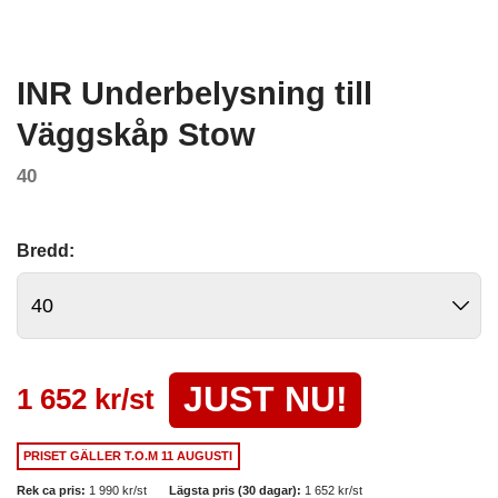
INR Underbelysning till
Väggskåp Stow
40
Bredd:
JUST NU!
1 652 kr/st
PRISET GÄLLER
T.O.M 11 AUGUSTI
Rek ca pris:
1 990 kr/st
Lägsta pris (30 dagar):
1 652 kr/st