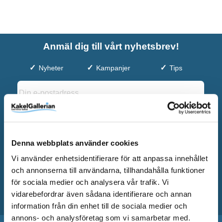
Anmäl dig till vårt nyhetsbrev!
Nyheter
Kampanjer
Tips
Denna webbplats använder cookies
Genom att fylla i min mailadress godkänner jag att Kakelgallerian
Vi använder enhetsidentifierare för att anpassa innehållet
får skicka nyhetsbrev till mig och att Kakelgallerian får behandla
och annonserna till användarna, tillhandahålla funktioner
mina personuppgifter för att kunna skicka
för sociala medier och analysera vår trafik. Vi
marknadsföringsmaterial som anpassats till mig enligt
Kakelgallerians integritetspolicy som hittas här
vidarebefordrar även sådana identifierare och annan
-
personuppgiftspolicy
.
information från din enhet till de sociala medier och
annons- och analysföretag som vi samarbetar med.