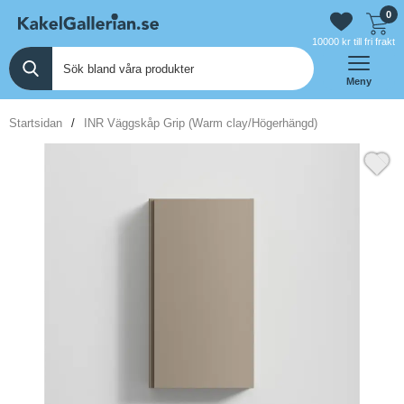
0
10000 kr till fri frakt
Meny
Startsidan
INR Väggskåp Grip (Warm clay/Högerhängd)