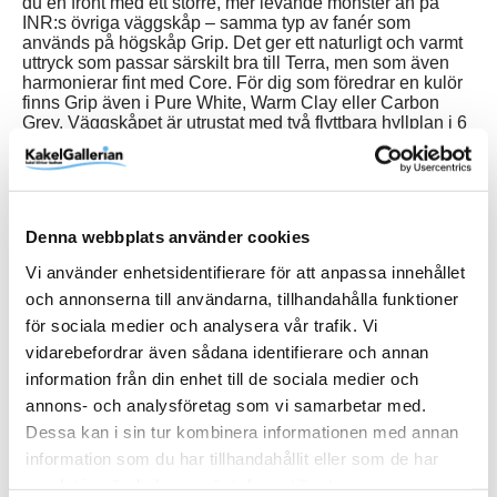
du en front med ett större, mer levande mönster än på
INR:s övriga väggskåp – samma typ av fanér som
används på högskåp Grip. Det ger ett naturligt och varmt
uttryck som passar särskilt bra till Terra, men som även
harmonierar fint med Core. För dig som föredrar en kulör
finns Grip även i Pure White, Warm Clay eller Carbon
Grey. Väggskåpet är utrustat med två flyttbara hyllplan i 6
mm härdat glas för flexibel förvaring. Dörren är
mjukstängande och bidrar till en tyst, behaglig
användarupplevelse. Tack vare sin genomtänkta design
kan flera skåp placeras intill varandra för ett enhetligt och
skräddarsytt uttryck. Grip tillverkas i Sverige och skyddas
Denna webbplats använder cookies
av INR:s tåliga TX Top Extreme™-ytbehandling, som står
emot fukt, smuts och vardagsslitage.
Vi använder enhetsidentifierare för att anpassa innehållet
och annonserna till användarna, tillhandahålla funktioner
för sociala medier och analysera vår trafik. Vi
vidarebefordrar även sådana identifierare och annan
Produktinformation
information från din enhet till de sociala medier och
annons- och analysföretag som vi samarbetar med.
Dessa kan i sin tur kombinera informationen med annan
Art.Nr
395455H
information som du har tillhandahållit eller som de har
Bredd (mm)
400 mm
samlat in när du har använt deras tjänster.