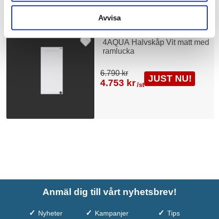
Liknande produkter
Avvisa
4AQUA Halvskåp Vit matt med
ramlucka
6.790 kr
JUST NU!
4.753 kr
/st
Anmäl dig till vårt nyhetsbrev!
Nyheter
Kampanjer
Tips