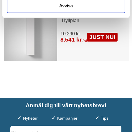
Avvisa
INR Högskåp Nema med
Hyllplan
10.290 kr
JUST NU!
8.541 kr
/st
Anmäl dig till vårt nyhetsbrev!
Nyheter
Kampanjer
Tips