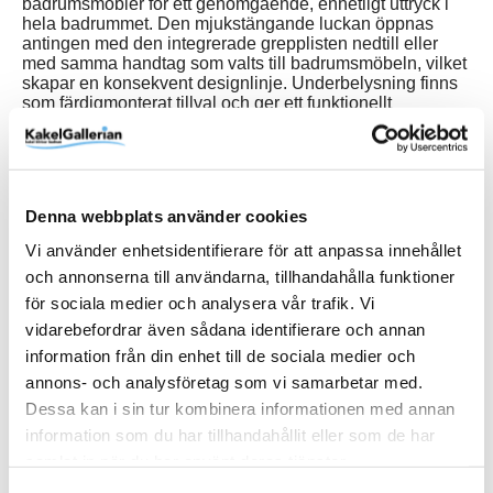
badrumsmöbler för ett genomgående, enhetligt uttryck i
hela badrummet. Den mjukstängande luckan öppnas
antingen med den integrerade grepplisten nedtill eller
med samma handtag som valts till badrumsmöbeln, vilket
skapar en konsekvent designlinje. Underbelysning finns
som färdigmonterat tillval och ger ett funktionellt
arbetsljus. Stow är konstruerat för snabb och säker
installation, den medföljande upphängningsskenan
tillåter justering i både höjd och sidled, vilket sparar
dyrbar montagetid. Resultatet är ett robust, flexibelt
väggskåp som klarar daglig belastning och uppfyller höga
Denna webbplats använder cookies
krav på estetik, hållbarhet och enkel projekthantering.
Vi använder enhetsidentifierare för att anpassa innehållet
och annonserna till användarna, tillhandahålla funktioner
för sociala medier och analysera vår trafik. Vi
vidarebefordrar även sådana identifierare och annan
Produktinformation
information från din enhet till de sociala medier och
annons- och analysföretag som vi samarbetar med.
Art.Nr
370353V
Dessa kan i sin tur kombinera informationen med annan
Bredd (mm)
600 mm
information som du har tillhandahållit eller som de har
samlat in när du har använt deras tjänster.
Djup (mm)
390 mm