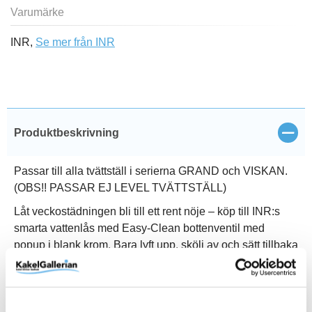
Varumärke
INR,
Se mer från INR
Stän
Produktbeskrivning
Passar till alla tvättställ i serierna GRAND och VISKAN.
(OBS!! PASSAR EJ LEVEL TVÄTTSTÄLL)
Låt veckostädningen bli till ett rent nöje – köp till INR:s
smarta vattenlås med Easy-Clean bottenventil med
popup i blank krom. Bara lyft upp, skölj av och sätt tillbaka
igen.