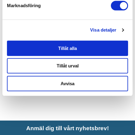
Marknadsföring
Liknande produkter
Visa detaljer
INR Vattenlås EasyClean
Öppen, Krom
Tillåt alla
990 kr
JUST NU!
822 kr
/st
Tillåt urval
Avvisa
Anmäl dig till vårt nyhetsbrev!