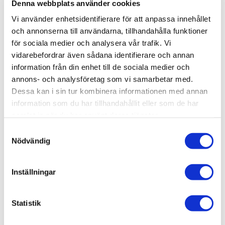
Denna webbplats använder cookies
Produktinformation
Vi använder enhetsidentifierare för att anpassa innehållet
och annonserna till användarna, tillhandahålla funktioner
SKU / artikelnummer:
390240-INR
för sociala medier och analysera vår trafik. Vi
vidarebefordrar även sådana identifierare och annan
information från din enhet till de sociala medier och
Relaterade kategorier
annons- och analysföretag som vi samarbetar med.
Dessa kan i sin tur kombinera informationen med annan
Varumärken /
INR
information som du har tillhandahållit eller som de har
Bad & kök / Badrum /
Handfat & tvättställ
samlat in när du har använt deras tjänster.
Samtyckesval
Bad & kök / Badrum / Handfat & tvättställ /
Vattenlås tv
ättställ
Nödvändig
Varumärken / INR /
Handfat & tvättställ
Inställningar
Varumärken / INR /
Vattenlås tvättställ
Visa fler
(3 mer)
Statistik