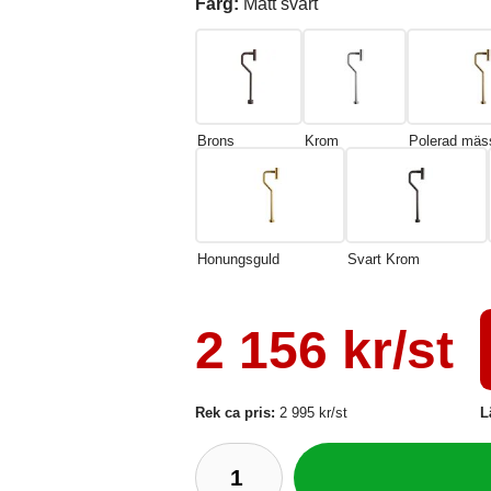
Färg:
Matt svart
Brons
Krom
Polerad mäs
Honungsguld
Svart Krom
2 156 kr/st
Rek ca pris:
2 995 kr/st
L