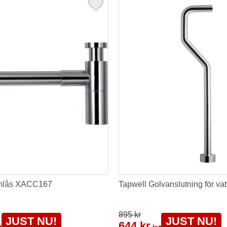
enlås XACC167
Tapwell Golvanslutning för va
895 kr
JUST NU!
JUST NU!
644 kr