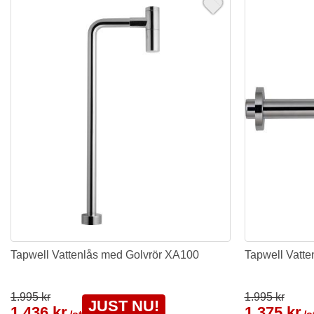
Tapwell Vattenlås med Golvrör XA100
Tapwell Vatt
1.995 kr
1.995 kr
JUST NU!
1.436 kr
1.375 kr