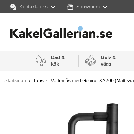
Kontakta oss
Showroom
Bad &
Golv &
kök
vägg
Startsidan
Tapwell Vattenlås med Golvrör XA200 (Matt svar