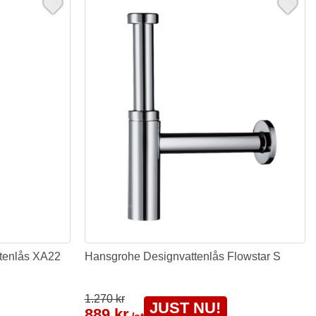
ttenlås XA22
Hansgrohe Designvattenlås Flowstar S
1.270 kr
JUST NU!
889 kr