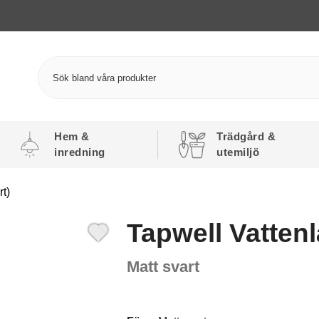
Hem &
Trädgård &
inredning
utemiljö
t)
Tapwell Vatten
Matt svart