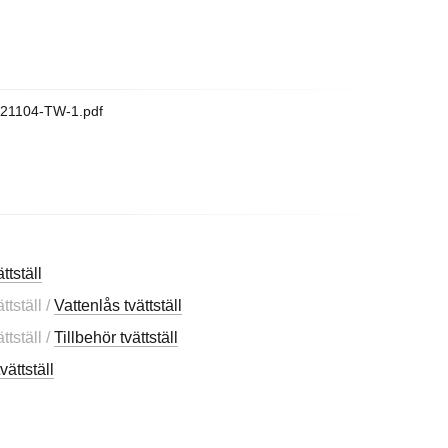
9421104-TW-1.pdf
ttställ
tställ /
Vattenlås tvättställ
tställ /
Tillbehör tvättställ
vättställ