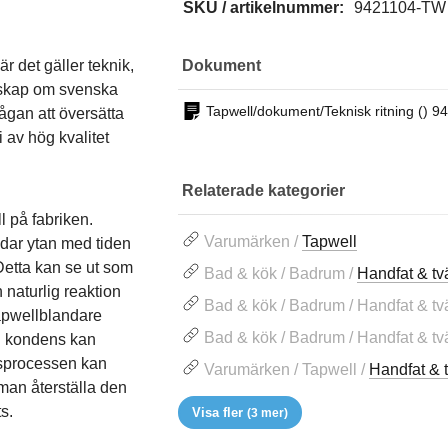
SKU / artikelnummer:
9421104-TW
är det gäller teknik,
Dokument
nskap om svenska
Tapwell/dokument/Teknisk ritning () 
gan att översätta
i av hög kvalitet
Relaterade kategorier
 på fabriken.
Varumärken /
Tapwell
ldar ytan med tiden
Detta kan se ut som
Bad & kök / Badrum /
Handfat & tvä
n naturlig reaktion
Bad & kök / Badrum / Handfat & tvät
Tapwellblandare
Bad & kök / Badrum / Handfat & tvät
ch kondens kan
ngsprocessen kan
Varumärken / Tapwell /
Handfat & t
man återställa den
s.
Visa fler
(3 mer)