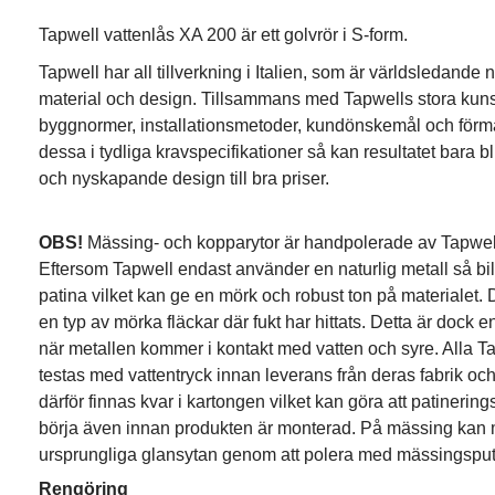
Tapwell vattenlås XA 200 är ett golvrör i S-form.
Tapwell har all tillverkning i Italien, som är världsledande n
material och design. Tillsammans med Tapwells stora ku
byggnormer, installationsmetoder, kundönskemål och förmå
dessa i tydliga kravspecifikationer så kan resultatet bara bl
och nyskapande design till bra priser.
OBS!
Mässing- och kopparytor är handpolerade av Tapwell
Eftersom Tapwell endast använder en naturlig metall så bi
patina vilket kan ge en mörk och robust ton på materialet. 
en typ av mörka fläckar där fukt har hittats. Detta är dock e
när metallen kommer i kontakt med vatten och syre. Alla 
testas med vattentryck innan leverans från deras fabrik o
därför finnas kvar i kartongen vilket kan göra att patineri
börja även innan produkten är monterad. På mässing kan 
ursprungliga glansytan genom att polera med mässingsput
Rengöring