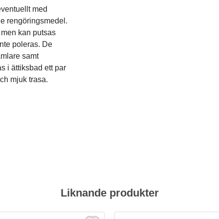
eventuellt med
nde rengöringsmedel.
na men kan putsas
nte poleras. De
samlare samt
i ättiksbad ett par
ch mjuk trasa.
g
Liknande produkter