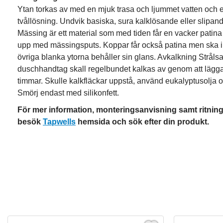
Ytan torkas av med en mjuk trasa och ljummet vatten och 
tvållösning. Undvik basiska, sura kalklösande eller slipa
Mässing är ett material som med tiden får en vacker pati
upp med mässingsputs. Koppar får också patina men ska i
övriga blanka ytorna behåller sin glans. Avkalkning Strål
duschhandtag skall regelbundet kalkas av genom att läggas 
timmar. Skulle kalkfläckar uppstå, använd eukalyptusolja o
Smörj endast med silikonfett.
För mer information, monteringsanvisning samt ritnin
besök
Tapwells
hemsida och sök efter din produkt.