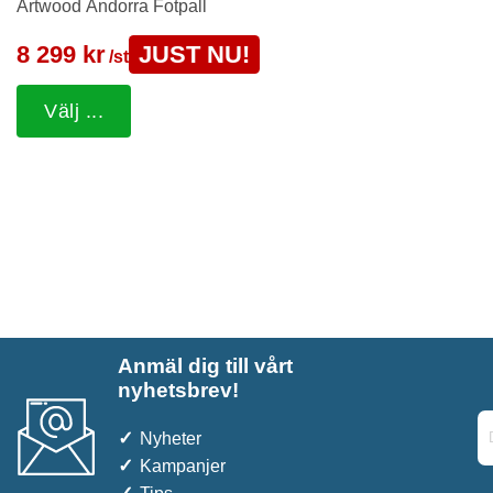
Artwood Andorra Fotpall
8 299 kr
JUST NU!
/st
Välj ...
Anmäl dig till vårt
nyhetsbrev!
Nyheter
Kampanjer