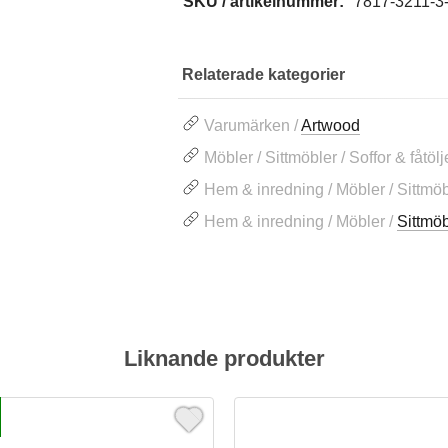
SKU / artikelnummer:
7817-3211-
Relaterade kategorier
Varumärken /
Artwood
Möbler / Sittmöbler / Soffor & fåtölj
Hem & inredning / Möbler / Sittmöb
Hem & inredning / Möbler /
Sittmöb
Liknande produkter