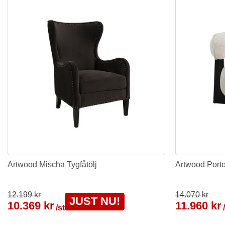
Artwood Mischa Tygfåtölj
Artwood Porto
12.199 kr
14.070 kr
JUST NU!
10.369 kr
11.960 kr
/st