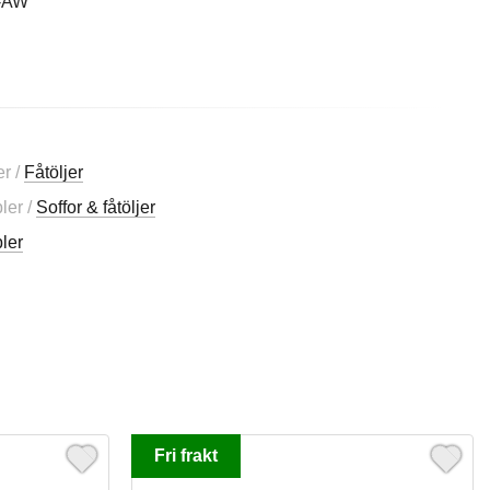
3-AW
er /
Fåtöljer
ler /
Soffor & fåtöljer
ler
Fri frakt