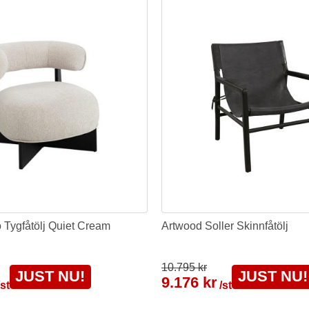
 Tygfåtölj Quiet Cream
Artwood Soller Skinnfåtölj
10.795 kr
JUST NU!
JUST NU!
9.176 kr
/st
/st