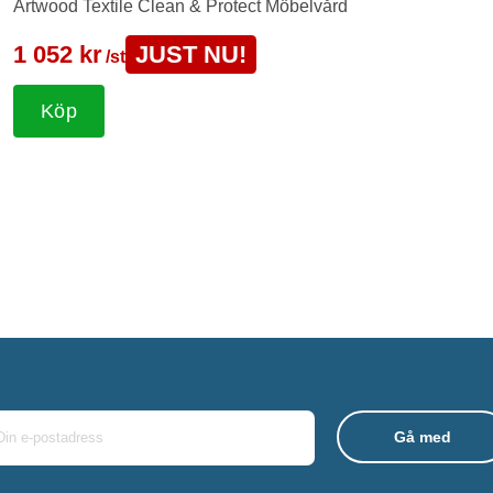
Artwood Textile Clean & Protect Möbelvård
1 052 kr
JUST NU!
/st
Köp