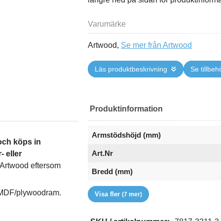
Varumärke
Artwood,
Se mer från Artwood
Läs produktbeskrivning
Se tillbeh
Produktinformation
Armstödshöjd (mm)
och köps in
Art.Nr
- eller
ån Artwood eftersom
Bredd (mm)
Djup (mm)
EAN
Färg
Höjd (mm)
RSK
Sitthöjd (mm)
Varumärke
. MDF/plywoodram.
Visa fler
(7 mer)