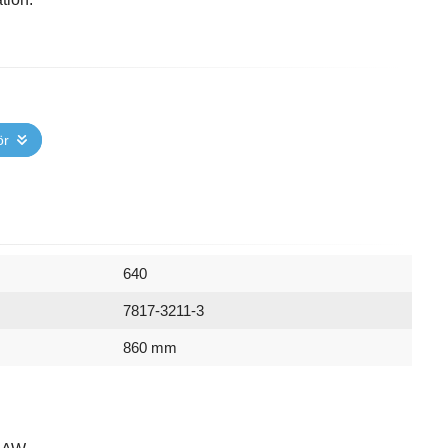
ör
640
7817-3211-3
860 mm
870 mm
7340127126652
True brown
850 mm
7817-3211-3
440
Artwood