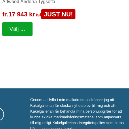
Artwood Andorra Tygsoffa
fr.
17 943 kr
JUST NU!
/st
Välj ...
Genom att fylla i min mailadress godkänner jag att
Kakelgallerian får skicka nyhetsbrev till mig och att
Kakelgallerian får behandla mina personuppgifter för att
kunna skicka marknadsföringsmaterial som anpassats
till mig enligt Kakelgallerians integritetspolicy som hittas
här -
personuppgiftspolicy
.