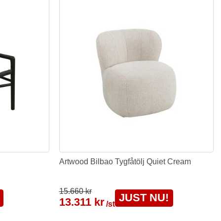
Artwood Bilbao Tygfåtölj Quiet Cream
15.660 kr
JUST NU!
13.311 kr
/st