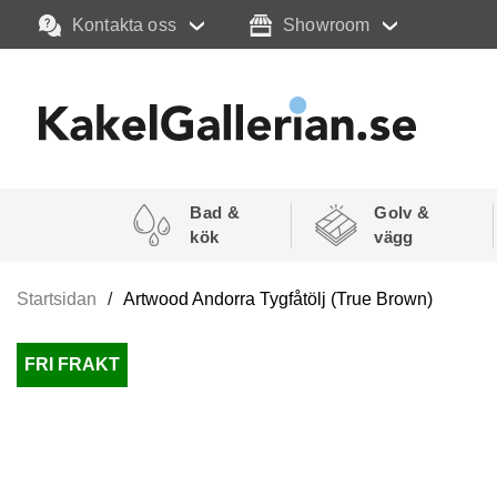
Kontakta oss
Showroom
Bad &
Golv &
kök
vägg
Startsidan
Artwood Andorra Tygfåtölj (True Brown)
FRI FRAKT