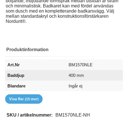
böljande, inbjudande formspråk medan utsidan är stram
och minimalistisk. Badkaret kan med fördel användas
som dusch med en kompletterande badkarsvägg. Välj
mellan standard­akryl och konstruktionsförstärkaren
Nordurit®.
Produktinformation
Art.Nr
BM1570NLE
Baddjup
400 mm
Blandare
Ingår ej
Bottenventil
Bredd (mm)
EAN
Färg
Form
Front
Höjd (mm)
Längd (mm)
Material
Överfyllnadsskydd
RSK
Rygglutning
Serie
Varumärke
Volym
Ingår
700 mm
7340100016659
Vit
Avlång
Frontpanel ingår ej
565 mm
1500 mm
Nordurit
Ingår ej
7303256
Enkel
Marholmen
Nordhem
190 l
Visa fler
(15 mer)
SKU / artikelnummer:
BM1570NLE-NH