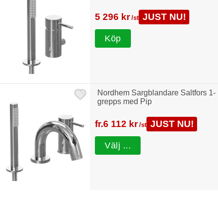
5 296 kr
JUST NU!
/st
Köp
Nordhem Sargblandare Saltfors 1-
grepps med Pip
fr.
6 112 kr
JUST NU!
/st
Välj ...