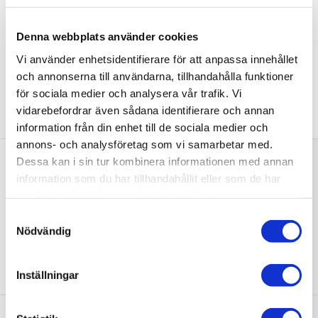
9.480 kr
JUST NU!
7.584 kr
/st
Denna webbplats använder cookies
Vi använder enhetsidentifierare för att anpassa innehållet
och annonserna till användarna, tillhandahålla funktioner
för sociala medier och analysera vår trafik. Vi
Tillbehör
vidarebefordrar även sådana identifierare och annan
information från din enhet till de sociala medier och
annons- och analysföretag som vi samarbetar med.
Nordhem Frontpanel till
Dessa kan i sin tur kombinera informationen med annan
Marholmen
information som du har tillhandahållit eller som de har
samlat in när du har använt deras tjänster.
fr.
2 168 kr
JUST NU!
/st
Samtyckesval
Välj ...
Nödvändig
Inställningar
Nordhem LED-belysning med