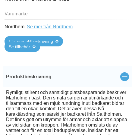
Varumärke
Nordhem,
Se mer från Nordhem
Läs produktbeskrivning
Se tillbehör
Stän
Produktbeskrivning
Rymligt, stilrent och samtidigt platsbesparande beskriver
Marholmen bäst. Den smala sargen är utmärkande och
tillsammans med en mjuk rundning inuti badkaret bidrar
den till en ökad komfort. Det är även dessa två
karaktärsdrag som särskiljer badkaret från Saltholmen.
Det finns gott om utrymme för armar och axlar att slappna
av vid sidan om kroppen. I Marholmen omsluts du av
vattnet och får en total bad­upplevelse. Insidan har ett