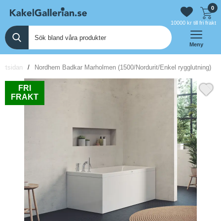
0
10000 kr till fri frakt
Meny
artsidan
Nordhem Badkar Marholmen (1500/Nordurit/Enkel rygglutning)
FRI
FRAKT