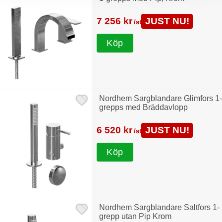
7 256 kr
JUST NU!
/st
Köp
Nordhem Sargblandare Glimfors 1-
grepps med Bräddavlopp
6 520 kr
JUST NU!
/st
Köp
Nordhem Sargblandare Saltfors 1-
grepp utan Pip Krom