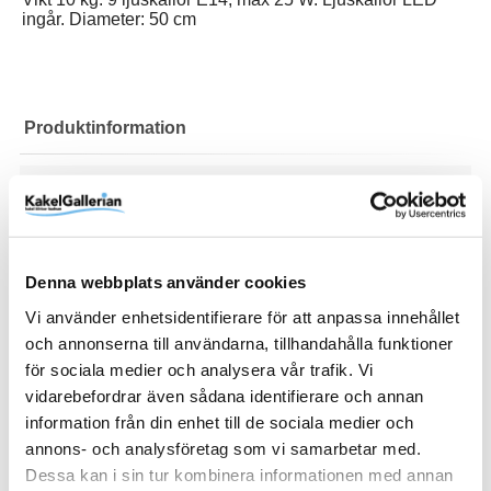
ingår. Diameter: 50 cm
Produktinformation
Art.Nr
82-20619
Diameter (mm)
500 mm
EAN
7340127129752
Denna webbplats använder cookies
RSK
82-20619
Vi använder enhetsidentifierare för att anpassa innehållet
och annonserna till användarna, tillhandahålla funktioner
Varumärke
Artwood
för sociala medier och analysera vår trafik. Vi
vidarebefordrar även sådana identifierare och annan
SKU / artikelnummer:
82-20619-AW
information från din enhet till de sociala medier och
annons- och analysföretag som vi samarbetar med.
Dessa kan i sin tur kombinera informationen med annan
Relaterade kategorier