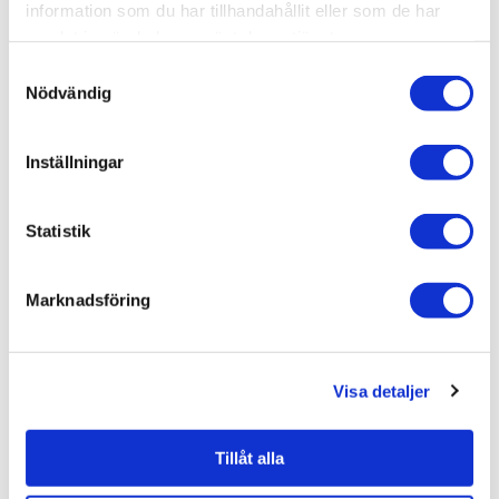
information som du har tillhandahållit eller som de har
samlat in när du har använt deras tjänster.
Varumärken /
Artwood
Samtyckesval
Hem & inredning / Belysning / Lampor /
Taklampor
Nödvändig
Hem & inredning / Belysning /
Lampor
Inställningar
Hem & inredning /
Belysning
Statistik
Liknande produkter
Marknadsföring
Artwood Calgary Taklampa
Ø82cm
Visa detaljer
9.141 kr
JUST NU!
7.770 kr
Tillåt alla
/st