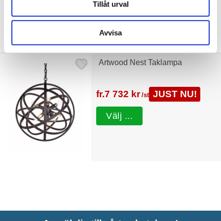
Tillåt urval
Tillbehör
Avvisa
Artwood Nest Taklampa
fr.
7 732 kr
JUST NU!
/st
Välj ...