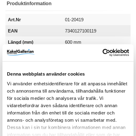
Produktinformation
Art.Nr
01-20419
EAN
7340127100119
Längd (mm)
600 mm
RSK
01-20419
Varumärke
Artwood
Denna webbplats använder cookies
SKU / artikelnummer:
01-20419-AW
Vi använder enhetsidentifierare för att anpassa innehållet
och annonserna till användarna, tillhandahålla funktioner
för sociala medier och analysera vår trafik. Vi
Relaterade kategorier
vidarebefordrar även sådana identifierare och annan
information från din enhet till de sociala medier och
Varumärken /
Artwood
annons- och analysföretag som vi samarbetar med.
Dessa kan i sin tur kombinera informationen med annan
Hem & inredning / Belysning /
Belysningstillbehör
information som du har tillhandahållit eller som de har