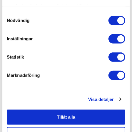
Hem & inredning / Belysning /
Lampor
samlat in när du har använt deras tjänster.
Hem & inredning /
Belysning
Samtyckesval
Nödvändig
Hem & inredning / Belysning / Lampor /
Taklampor
Visa fler
(1 mer)
Inställningar
Statistik
Liknande produkter
Marknadsföring
Artwood Rome Taklampa
tillbehör Kedja 60cm
Visa detaljer
699 kr
JUST NU!
594 kr
/st
Tillåt alla